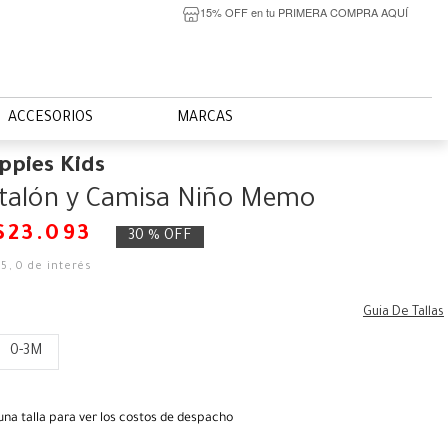
15% OFF en tu PRIMERA COMPRA AQUÍ
ACCESORIOS
MARCAS
ppies Kids
ntalón y Camisa Niño Memo
$
23
.
093
30 %
OFF
25
,
0
de interés
Guia De Tallas
0-3M
una talla para ver los costos de despacho