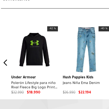
-
42 %
-
40 %
Under Armour
Hush Puppies Kids
Polerón Lifestyle para niño
Jeans Niña Ema Denim
Rival Fleece Big Logo Print
Fill Negro
$
32
.
990
$
18
.
990
$
36
.
990
$
22
.
194