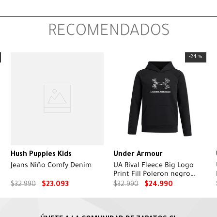
RECOMENDADOS
-
24 %
Hush Puppies Kids
Under Armour
Jeans Niño Comfy Denim
UA Rival Fleece Big Logo
Print Fill Poleron negro
para niño
$
32
.
990
$
23
.
093
$
32
.
990
$
24
.
990