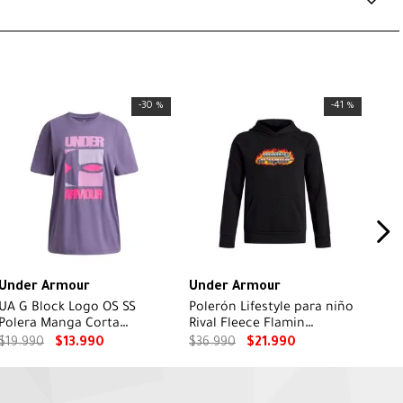
-
30 %
-
41 %
Under Armour
Under Armour
UA G Block Logo OS SS
Polerón Lifestyle para niño
Polera Manga Corta
Rival Fleece Flamin
morado para niña
Wordmark Negro
$
19
.
990
$
13
.
990
$
36
.
990
$
21
.
990