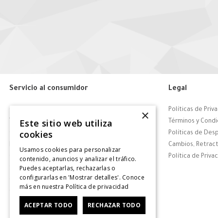
Servicio al consumidor
Legal
Centro de Ayuda
Políticas de Priv
×
Este sitio web utiliza
Tiendas
Términos y Condi
cookies
Contáctanos
Políticas de Des
Retiro en tienda
Cambios, Retract
Usamos cookies para personalizar
Giftcard
Política de Priva
contenido, anuncios y analizar el tráfico.
Puedes aceptarlas, rechazarlas o
Solicitar Factura
configurarlas en 'Mostrar detalles'. Conoce
CyberDay
más en nuestra
Política de privacidad
CyberMonday
ACEPTAR TODO
RECHAZAR TODO