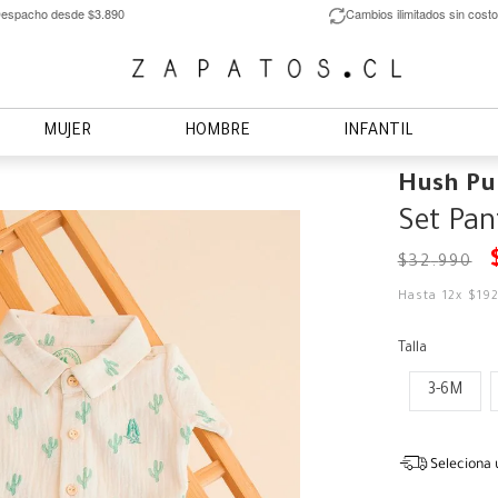
espacho desde $3.890
Cambios ilimitados sin costo
MUJER
HOMBRE
INFANTIL
Hush Pu
Set Pa
$
32
.
990
Hasta
12
x
$
19
Talla
3-6M
Seleciona 