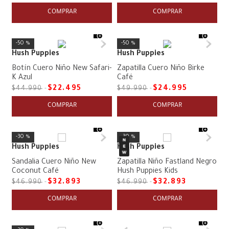
COMPRAR
COMPRAR
50 %
50 %
Hush Puppies
Hush Puppies
Botín Cuero Niño New Safari-
Zapatilla Cuero Niño Birke
K Azul
Café
$
22
.
495
$
24
.
995
$
44
.
990
$
49
.
990
COMPRAR
COMPRAR
30 %
30 %
Hush Puppies
Hush Puppies
Sandalia Cuero Niño New
Zapatilla Niño Fastland Negro
Coconut Café
Hush Puppies Kids
$
32
.
893
$
32
.
893
$
46
.
990
$
46
.
990
COMPRAR
COMPRAR