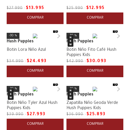
$
13
.
995
$
12
.
995
$
27
.
990
$
25
.
990
COMPRAR
COMPRAR
30 %
30 %
Hush Puppies
Hush Puppies
Botin Lora Niño Azul
Botin Niño Fito Café Hush
Puppies Kids
$
24
.
493
$
30
.
093
$
34
.
990
$
42
.
990
COMPRAR
COMPRAR
30 %
30 %
Hush Puppies
Hush Puppies
Botin Niño Tyler Azul Hush
Zapatilla Niño Geoda Verde
Puppies Kids
Hush Puppies Kids
$
27
.
993
$
25
.
893
$
39
.
990
$
36
.
990
COMPRAR
COMPRAR