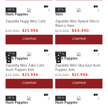
40 %
25 %
Hush Puppies
Vans
Zapatilla Huggi Niño Café
Zapatilla Niño Ryland Velcro
Blanco Vans
$
23
.
994
$
44
.
990
$
39
.
990
$
59
.
990
COMPRAR
COMPRAR
40 %
40 %
Hush Puppies
Hush Puppies
Zapatilla Niño Zake Café
Zapatilla Niño Sika Azul Hush
Hush Puppies Kids
Puppies Kids
$
23
.
994
$
23
.
994
$
39
.
990
$
39
.
990
COMPRAR
COMPRAR
30 %
30 %
Hush Puppies
Hush Puppies