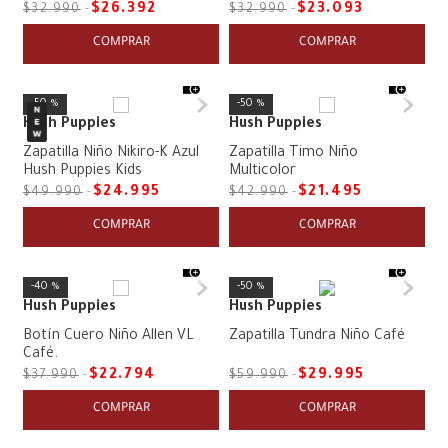
$
26
.
392
$
23
.
093
$
32
.
990
$
32
.
990
COMPRAR
COMPRAR
50 %
50 %
Hush Puppies
Hush Puppies
Zapatilla Niño Nikiro-K Azul
Zapatilla Timo Niño
Hush Puppies Kids
Multicolor
$
24
.
995
$
21
.
495
$
49
.
990
$
42
.
990
COMPRAR
COMPRAR
40 %
50 %
Hush Puppies
Hush Puppies
Botín Cuero Niño Allen VL
Zapatilla Tundra Niño Café
Café.
$
22
.
794
$
29
.
995
$
37
.
990
$
59
.
990
COMPRAR
COMPRAR