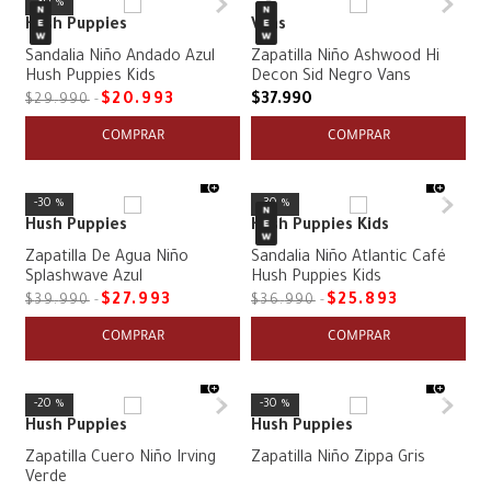
30 %
Hush Puppies
Vans
Sandalia Niño Andado Azul
Zapatilla Niño Ashwood Hi
Hush Puppies Kids
Decon Sid Negro Vans
$
20
.
993
$
37
.
990
$
29
.
990
COMPRAR
COMPRAR
30 %
30 %
Hush Puppies
Hush Puppies Kids
Zapatilla De Agua Niño
Sandalia Niño Atlantic Café
Splashwave Azul
Hush Puppies Kids
$
27
.
993
$
25
.
893
$
39
.
990
$
36
.
990
COMPRAR
COMPRAR
20 %
30 %
Hush Puppies
Hush Puppies
Zapatilla Cuero Niño Irving
Zapatilla Niño Zippa Gris
Verde