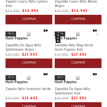
Zapato Cuero Niño Lynton
Zapatilla Cuero Niño Moslo
Azul
Negro
$
34
.
993
$
34
.
993
$
49
.
990
$
49
.
990
COMPRAR
COMPRAR
30 %
30 %
Hush Puppies
Hush Puppies
Zapatilla De Agua Niño
Sandalia Niño Blap Verde
Splashwave Negro
Hush Puppies Kids
$
27
.
993
$
27
.
993
$
39
.
990
$
39
.
990
COMPRAR
COMPRAR
30 %
30 %
Hush Puppies
Hush Puppies
Zapato Niño Seashore Verde
Zapatilla De Agua Niño
Splashwave Azul
$
25
.
893
$
27
.
993
$
36
.
990
$
39
.
990
COMPRAR
COMPRAR