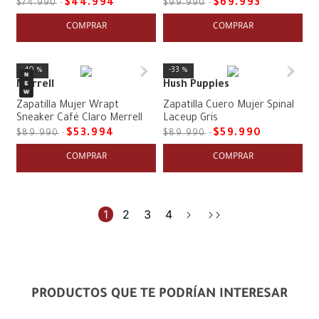
$
44
.
994
$
69
.
993
$
74
.
990
$
99
.
990
COMPRAR
COMPRAR
40 %
33 %
Merrell
Hush Puppies
Zapatilla Mujer Wrapt
Zapatilla Cuero Mujer Spinal
Sneaker Café Claro Merrell
Laceup Gris
$
53
.
994
$
59
.
990
$
89
.
990
$
89
.
990
COMPRAR
COMPRAR
1
2
3
4
PRODUCTOS QUE TE PODRÍAN INTERESAR