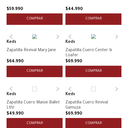
$
59
.
990
$
44
.
990
COMPRAR
COMPRAR
Keds
Keds
Zapatilla Revival Mary Jane
Zapatilla Cuero Center Iii
Loafer
$
64
.
990
$
69
.
990
COMPRAR
COMPRAR
Keds
Keds
Zapatilla Cuero Maisie Ballet
Zapatilla Cuero Revival
Lthr
Gamuza
$
49
.
990
$
69
.
990
COMPRAR
COMPRAR