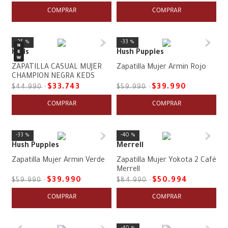
COMPRAR
COMPRAR
25 %
33 %
Keds
Hush Puppies
ZAPATILLA CASUAL MUJER
Zapatilla Mujer Armin Rojo
CHAMPION NEGRA KEDS
$
33
.
743
$
39
.
990
$
44
.
990
$
59
.
990
COMPRAR
COMPRAR
33 %
40 %
Hush Puppies
Merrell
Zapatilla Mujer Armin Verde
Zapatilla Mujer Yokota 2 Café
Merrell
$
39
.
990
$
50
.
994
$
59
.
990
$
84
.
990
COMPRAR
COMPRAR