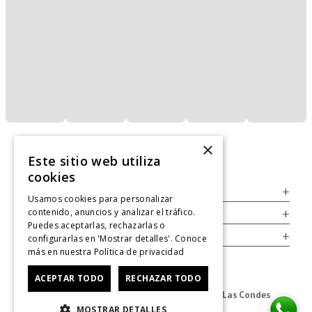
×
Este sitio web utiliza
cookies
Servicio al Consumidor
+
Usamos cookies para personalizar
contenido, anuncios y analizar el tráfico.
Legal
+
Puedes aceptarlas, rechazarlas o
Cuenta
+
configurarlas en 'Mostrar detalles'. Conoce
más en nuestra
Política de privacidad
ACEPTAR TODO
RECHAZAR TODO
Dirección Oficina: Av. Las Condes #11281 - Las Condes
MOSTRAR DETALLES
Revisa nuestras tiendas
aquí