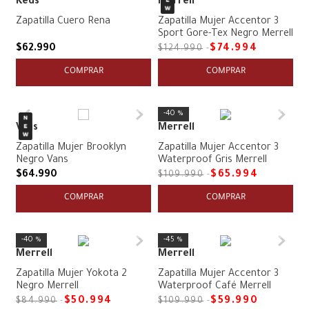
Keds
Merrell
Zapatilla Cuero Rena
Zapatilla Mujer Accentor 3
Sport Gore-Tex Negro Merrell
$
62
.
990
$
74
.
994
$
124
.
990
COMPRAR
COMPRAR
40 %
Vans
Merrell
Zapatilla Mujer Brooklyn
Zapatilla Mujer Accentor 3
Negro Vans
Waterproof Gris Merrell
$
64
.
990
$
65
.
994
$
109
.
990
COMPRAR
COMPRAR
40 %
45 %
Merrell
Merrell
Zapatilla Mujer Yokota 2
Zapatilla Mujer Accentor 3
Negro Merrell
Waterproof Café Merrell
$
50
.
994
$
59
.
990
$
84
.
990
$
109
.
990