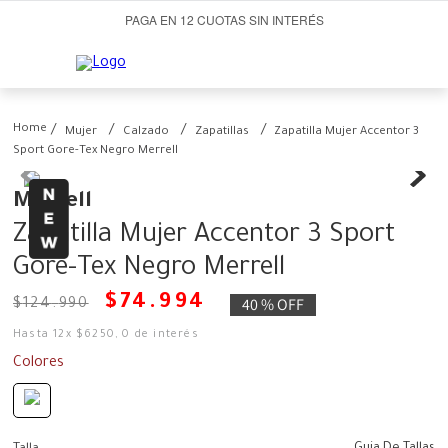
PAGA EN 12 CUOTAS SIN INTERÉS
Mujer
Calzado
Zapatillas
Zapatilla Mujer Accentor 3
Sport Gore-Tex Negro Merrell
Merrell
Zapatilla Mujer Accentor 3 Sport
Gore-Tex Negro Merrell
$
74
.
994
40 %
OFF
$
124
.
990
Hasta
12
x
$
6250
,
0
de interés
Colores