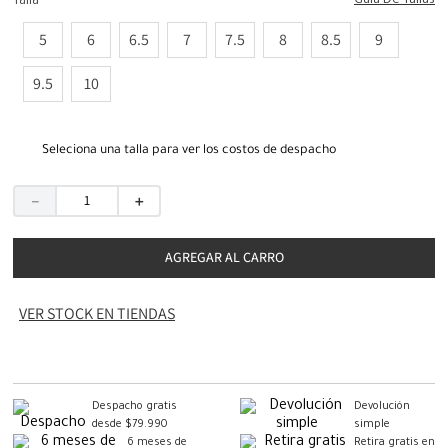
Guia De Tallas
Talla
5
6
6.5
7
7.5
8
8.5
9
9.5
10
Seleciona una talla para ver los costos de despacho
－
＋
AGREGAR AL CARRO
VER STOCK EN TIENDAS
Despacho gratis
Devolución
desde $79.990
simple
6 meses de
Retira gratis en