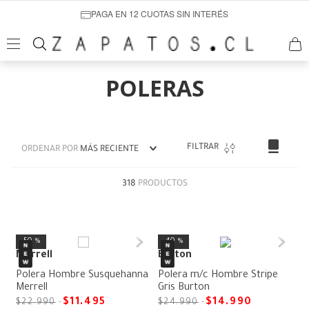
PAGA EN 12 CUOTAS SIN INTERÉS
POLERAS
FILTRAR
ORDENAR POR
MÁS RECIENTE
318
PRODUCTOS
50 %
40 %
Merrell
Burton
Polera Hombre Susquehanna
Polera m/c Hombre Stripe
Merrell
Gris Burton
$
11
.
495
$
14
.
990
$
22
.
990
$
24
.
990