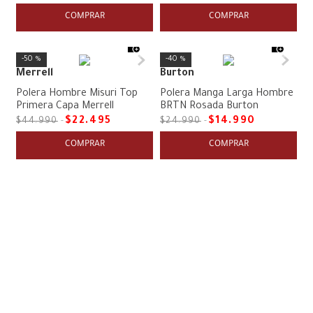
COMPRAR
COMPRAR
50 %
40 %
Merrell
Burton
Polera Hombre Misuri Top
Polera Manga Larga Hombre
Primera Capa Merrell
BRTN Rosada Burton
$
22
.
495
$
14
.
990
$
44
.
990
$
24
.
990
COMPRAR
COMPRAR