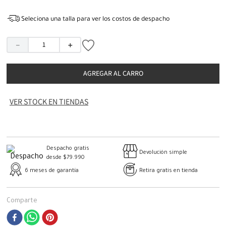
Seleciona una talla para ver los costos de despacho
－
＋
AGREGAR AL CARRO
VER STOCK EN TIENDAS
Despacho gratis
Devolución simple
desde $79.990
6 meses de garantía
Retira gratis en tienda
Comparte