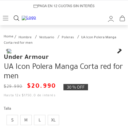
PAGA EN 12 CUOTAS SIN INTERÉS
Hombre
Vestuario
Poleras
UA Icon Polera Manga
Corta red for men
Under Armour
UA Icon Polera Manga Corta red for
men
$
20
.
990
30 %
OFF
$
29
.
990
Hasta
12
x
$
1750
,
0
de interés
Talla
S
M
L
XL