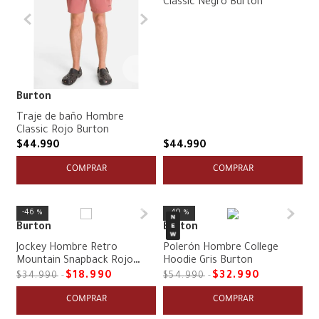
Classic Negro Burton
Burton
Traje de baño Hombre
Classic Rojo Burton
$
44
.
990
$
44
.
990
COMPRAR
COMPRAR
46 %
40 %
Burton
Burton
Jockey Hombre Retro
Polerón Hombre College
Mountain Snapback Rojo
Hoodie Gris Burton
Burton
$
18
.
990
$
32
.
990
$
34
.
990
$
54
.
990
COMPRAR
COMPRAR