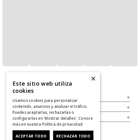
×
Este sitio web utiliza
cookies
Servicio al Consumidor
+
Usamos cookies para personalizar
contenido, anuncios y analizar el tráfico.
Legal
+
Puedes aceptarlas, rechazarlas o
Cuenta
+
configurarlas en 'Mostrar detalles'. Conoce
más en nuestra
Política de privacidad
ACEPTAR TODO
RECHAZAR TODO