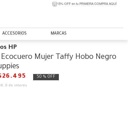
15% OFF en tu PRIMERA COMPRA AQUÍ
ACCESORIOS
MARCAS
ios HP
 Ecocuero Mujer Taffy Hobo Negro
uppies
$
26
.
495
50 %
OFF
08
,
0
de interés