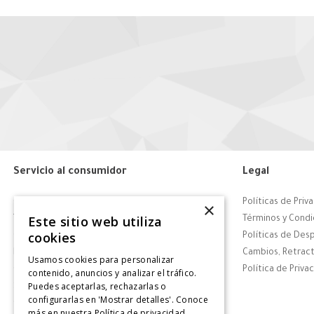
Servicio al consumidor
Legal
Centro de Ayuda
Políticas de Priv
×
Este sitio web utiliza
Tiendas
Términos y Condi
cookies
Contáctanos
Políticas de Des
Retiro en tienda
Cambios, Retract
Usamos cookies para personalizar
Giftcard
Política de Priva
contenido, anuncios y analizar el tráfico.
Puedes aceptarlas, rechazarlas o
Solicitar Factura
configurarlas en 'Mostrar detalles'. Conoce
CyberDay
más en nuestra
Política de privacidad