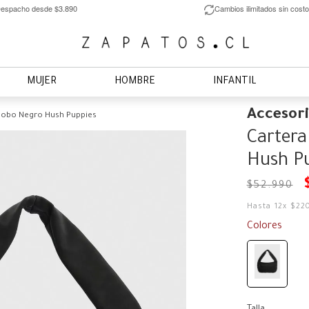
espacho desde $3.890
Cambios ilimitados sin costo
MUJER
HOMBRE
INFANTIL
Accesor
 Hobo Negro Hush Puppies
Cartera
Hush P
$
52
.
990
Hasta
12
x
$
22
Colores