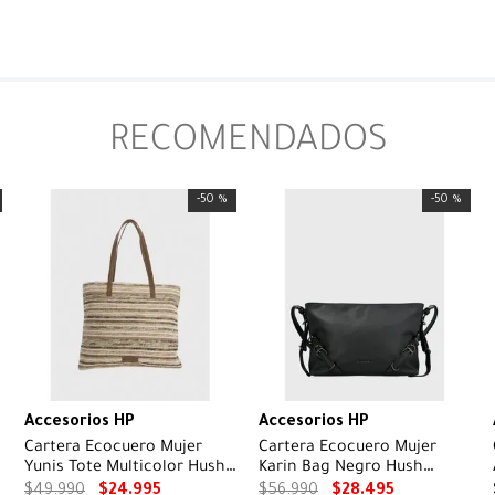
RECOMENDADOS
-
50 %
-
50 %
Accesorios HP
Accesorios HP
Cartera Ecocuero Mujer
Cartera Ecocuero Mujer
Yunis Tote Multicolor Hush
Karin Bag Negro Hush
Puppies
Puppies
$
49
.
990
$
24
.
995
$
56
.
990
$
28
.
495