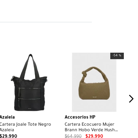
-
54 %
Azaleia
Accesorios HP
Cartera Joale Tote Negro
Cartera Ecocuero Mujer
Azaleia
Brann Hobo Verde Hush
Puppies
$
29
.
990
$
64
.
990
$
29
.
990