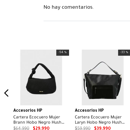
No hay comentarios.
-
54 %
-
33 %
Accesorios HP
Accesorios HP
Cartera Ecocuero Mujer
Cartera Ecocuero Mujer
Brann Hobo Negro Hush
Laryn Hobo Negro Hush
Puppies
Puppies
$
64
.
990
$
29
.
990
$
59
.
990
$
39
.
990