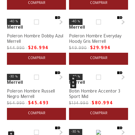
COMPRAR
COMPRAR
40 %
40 %
Merrell
Merrell
Poleron Hombre Dobby Azul
Poleron Hombre Everyday
Merrell
Hoody Gris Merrell
$
26
.
994
$
29
.
994
$
44
.
990
$
49
.
990
COMPRAR
COMPRAR
30 %
40 %
Merrell
Merrell
Poleron Hombre Russell
Botin Hombre Accentor 3
Negro Merrell
Sport Mid
$
45
.
493
$
80
.
994
$
64
.
990
$
134
.
990
COMPRAR
COMPRAR
30 %