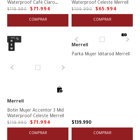
Waterproof Café Claro
Waterproof Celeste Merrell
Merrell
$
71
.
994
$
65
.
994
$
119
.
990
$
109
.
990
COMPRAR
COMPRAR
40 %
Merrell
Parka Mujer Iditarod Merrell
Merrell
Botin Mujer Accentor 3 Mid
Waterproof Celeste Merrell
$
71
.
994
$
139
.
990
$
119
.
990
COMPRAR
COMPRAR