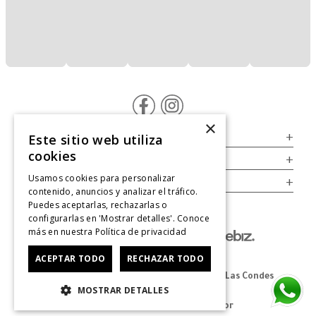
×
Servicio al Consumidor
+
Este sitio web utiliza
cookies
Legal
+
Usamos cookies para personalizar
Cuenta
+
contenido, anuncios y analizar el tráfico.
Puedes aceptarlas, rechazarlas o
configurarlas en 'Mostrar detalles'. Conoce
más en nuestra
Política de privacidad
ACEPTAR TODO
RECHAZAR TODO
Dirección Oficina: Av. Las Condes #11281 - Las Condes
MOSTRAR DETALLES
Revisa nuestras tiendas
aquí
© 2025 Zapatos derechos de autor