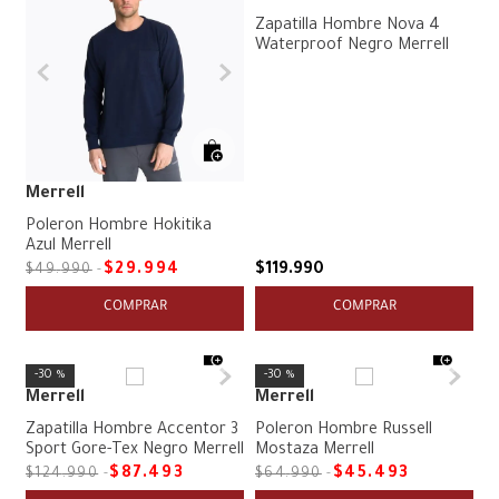
Zapatilla Hombre Nova 4
Waterproof Negro Merrell
Merrell
Poleron Hombre Hokitika
Azul Merrell
$
29
.
994
$
119
.
990
$
49
.
990
COMPRAR
COMPRAR
30 %
30 %
Merrell
Merrell
Zapatilla Hombre Accentor 3
Poleron Hombre Russell
Sport Gore-Tex Negro Merrell
Mostaza Merrell
$
87
.
493
$
45
.
493
$
124
.
990
$
64
.
990