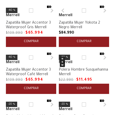
40 %
Merrell
Merrell
Zapatilla Mujer Accentor 3
Zapatilla Mujer Yokota 2
Waterproof Gris Merrell
Negro Merrell
$
65
.
994
$
84
.
990
$
109
.
990
COMPRAR
COMPRAR
40 %
50 %
Merrell
Merrell
Zapatilla Mujer Accentor 3
Polera Hombre Susquehanna
Waterproof Café Merrell
Merrell
$
65
.
994
$
11
.
495
$
109
.
990
$
22
.
990
COMPRAR
COMPRAR
20 %
20 %
Merrell
Merrell