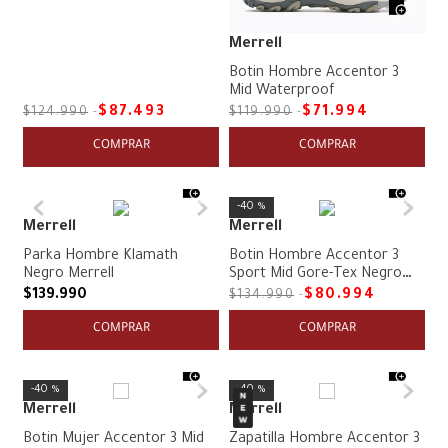
Merrell
Botin Hombre Accentor 3
Mid Waterproof
$
87
.
493
$
71
.
994
$
124
.
990
$
119
.
990
COMPRAR
COMPRAR
40 %
Merrell
Merrell
Parka Hombre Klamath
Botin Hombre Accentor 3
Negro Merrell
Sport Mid Gore-Tex Negro
Merrell
$
139
.
990
$
80
.
994
$
134
.
990
COMPRAR
COMPRAR
40 %
40 %
Merrell
Merrell
Botin Mujer Accentor 3 Mid
Zapatilla Hombre Accentor 3