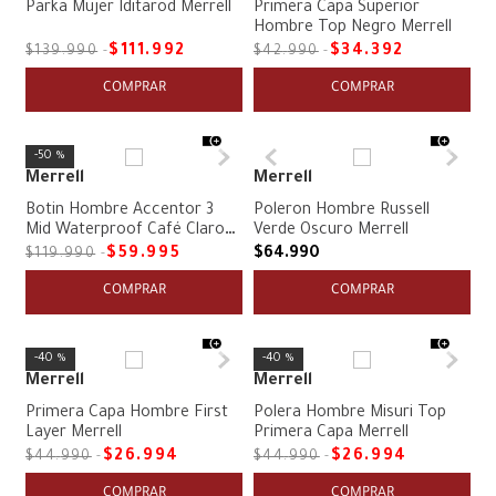
Parka Mujer Iditarod Merrell
Primera Capa Superior
Hombre Top Negro Merrell
$
111
.
992
$
34
.
392
$
139
.
990
$
42
.
990
COMPRAR
COMPRAR
50 %
Merrell
Merrell
Botin Hombre Accentor 3
Poleron Hombre Russell
Mid Waterproof Café Claro
Verde Oscuro Merrell
Merrell
$
59
.
995
$
64
.
990
$
119
.
990
COMPRAR
COMPRAR
40 %
40 %
Merrell
Merrell
Primera Capa Hombre First
Polera Hombre Misuri Top
Layer Merrell
Primera Capa Merrell
$
26
.
994
$
26
.
994
$
44
.
990
$
44
.
990
COMPRAR
COMPRAR