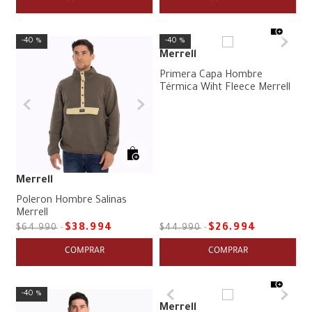
40 %
40 %
Merrell
Primera Capa Hombre
Térmica Wiht Fleece Merrell
Merrell
Poleron Hombre Salinas
Merrell
$
38
.
994
$
26
.
994
$
64
.
990
$
44
.
990
COMPRAR
COMPRAR
40 %
Merrell