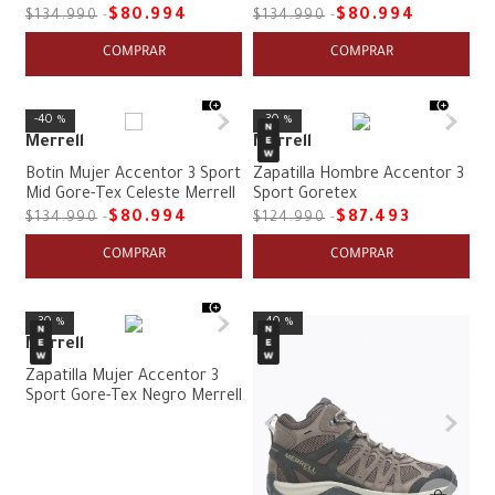
$
80
.
994
$
80
.
994
$
134
.
990
$
134
.
990
COMPRAR
COMPRAR
40 %
30 %
Merrell
Merrell
Botin Mujer Accentor 3 Sport
Zapatilla Hombre Accentor 3
Mid Gore-Tex Celeste Merrell
Sport Goretex
$
80
.
994
$
87
.
493
$
134
.
990
$
124
.
990
COMPRAR
COMPRAR
30 %
40 %
Merrell
Zapatilla Mujer Accentor 3
Sport Gore-Tex Negro Merrell