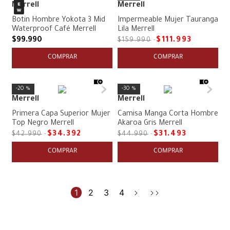
Merrell
Merrell
Botin Hombre Yokota 3 Mid
Impermeable Mujer Tauranga
Waterproof Café Merrell
Lila Merrell
$
99
.
990
$
111
.
993
$
159
.
990
COMPRAR
COMPRAR
20 %
30 %
Merrell
Merrell
Primera Capa Superior Mujer
Camisa Manga Corta Hombre
Top Negro Merrell
Akaroa Gris Merrell
$
34
.
392
$
31
.
493
$
42
.
990
$
44
.
990
COMPRAR
COMPRAR
1
2
3
4