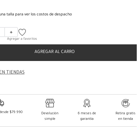
una talla para ver los costos de despacho
＋
AGREGAR AL CARRO
EN TIENDAS
 desde $79.990
Devolución
6 meses de
Retira gratis
simple
garantía
en tienda