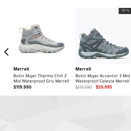
-
50 %
Merrell
Merrell
Botin Mujer Thermo Chill 2
Botin Mujer Accentor 3 Mid
Mid Waterproof Gris Merrell
Waterproof Celeste Merrell
$
119
.
990
$
119
.
990
$
59
.
995