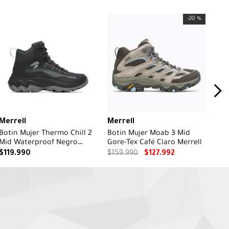
-
20 %
Merrell
Merrell
Botin Mujer Thermo Chill 2
Botin Mujer Moab 3 Mid
Mid Waterproof Negro
Gore-Tex Café Claro Merrell
Merrell
$
119
.
990
$
159
.
990
$
127
.
992