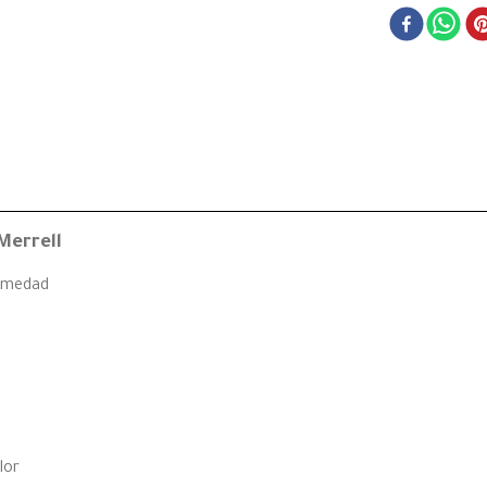
Merrell
humedad
lor