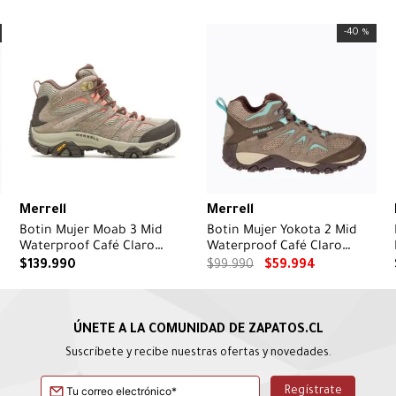
-
40 %
Merrell
Merrell
Botin Mujer Moab 3 Mid
Botin Mujer Yokota 2 Mid
Waterproof Café Claro
Waterproof Café Claro
Merrell
Merrell
$
139
.
990
$
99
.
990
$
59
.
994
Suscríbete y recibe nuestras ofertas y novedades.