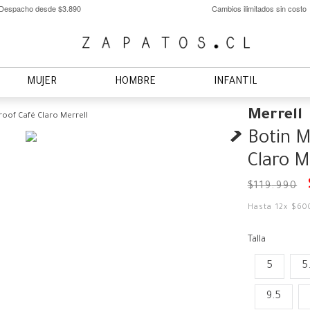
Despacho desde $3.890
Cambios ilimitados sin costo
MUJER
HOMBRE
INFANTIL
Merrell
roof Café Claro Merrell
Botin M
Claro M
$
119
.
990
Hasta
12
x
$
60
Talla
5
5
9.5