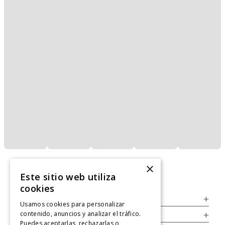
×
Este sitio web utiliza
cookies
Servicio al Consumidor
+
Usamos cookies para personalizar
contenido, anuncios y analizar el tráfico.
Legal
+
Puedes aceptarlas, rechazarlas o