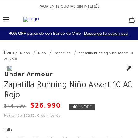
PAGA EN 12 CUOTAS SIN INTERÉS
Niños
Niño
Zapatillas
Zapatilla Running Niño Assert 10
AC Rojo
Under Armour
Zapatilla Running Niño Assert 10 AC
Rojo
$
26
.
990
40 %
OFF
$
44
.
990
Hasta
12
x
$
2250
,
0
de interés
Talla