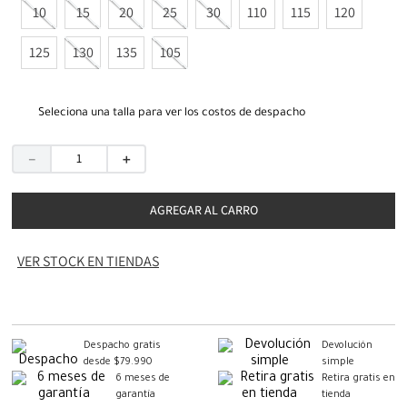
10
15
20
25
30
110
115
120
125
130
135
105
Seleciona una talla para ver los costos de despacho
－
＋
AGREGAR AL CARRO
VER STOCK EN TIENDAS
Despacho gratis
Devolución
desde $79.990
simple
6 meses de
Retira gratis en
garantía
tienda