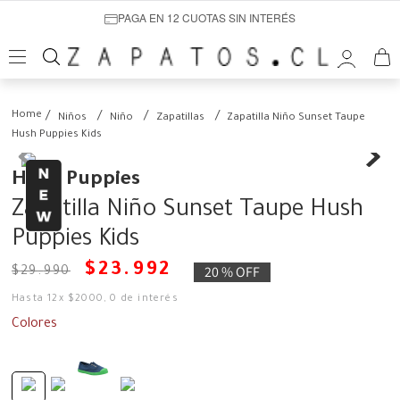
PAGA EN 12 CUOTAS SIN INTERÉS
Niños
Niño
Zapatillas
Zapatilla Niño Sunset Taupe
Hush Puppies Kids
Hush Puppies
Zapatilla Niño Sunset Taupe Hush
Puppies Kids
$
23
.
992
20 %
OFF
$
29
.
990
Hasta
12
x
$
2000
,
0
de interés
Colores