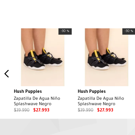
-
30 %
-
30 %
Hush Puppies
Hush Puppies
Zapatilla De Agua Niño
Zapatilla De Agua Niño
Splashwave Negro
Splashwave Negro
$
39
.
990
$
27
.
993
$
39
.
990
$
27
.
993