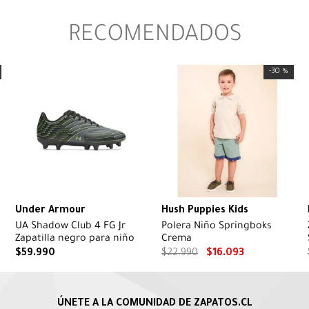
RECOMENDADOS
-
30 %
Under Armour
Hush Puppies Kids
UA Shadow Club 4 FG Jr
Polera Niño Springboks
Zapatilla negro para niño
Crema
$
59
.
990
$
22
.
990
$
16
.
093