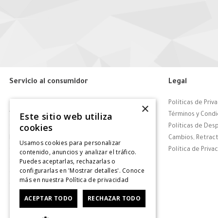
Servicio al consumidor
Legal
Centro de Ayuda
Políticas de Priv
×
Este sitio web utiliza
Tiendas
Términos y Condi
cookies
Contáctanos
Políticas de Des
Retiro en tienda
Cambios, Retract
Usamos cookies para personalizar
Giftcard
Política de Priva
contenido, anuncios y analizar el tráfico.
Puedes aceptarlas, rechazarlas o
Solicitar Factura
configurarlas en 'Mostrar detalles'. Conoce
CyberDay
más en nuestra
Política de privacidad
CyberMonday
ACEPTAR TODO
RECHAZAR TODO