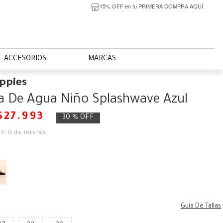
15% OFF en tu PRIMERA COMPRA AQUÍ
ACCESORIOS
MARCAS
ppies
la De Agua Niño Splashwave Azul
$
27
.
993
30 %
OFF
33
,
0
de interés
Guia De Tallas