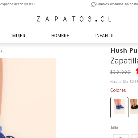
espacho desde $3.890
Cambios ilimitados sin costo
MUJER
HOMBRE
INFANTIL
Hush Pu
Azul
Zapatil
$
39
.
990
Hasta
12
x
$
23
Colores
Talla