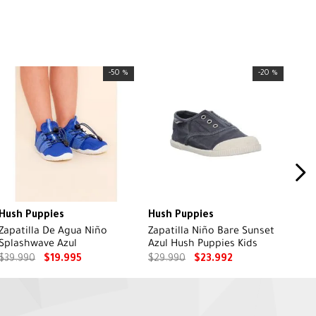
-
50 %
-
20 %
Hush Puppies
Hush Puppies
Zapatilla De Agua Niño
Zapatilla Niño Bare Sunset
Splashwave Azul
Azul Hush Puppies Kids
$
39
.
990
$
19
.
995
$
29
.
990
$
23
.
992