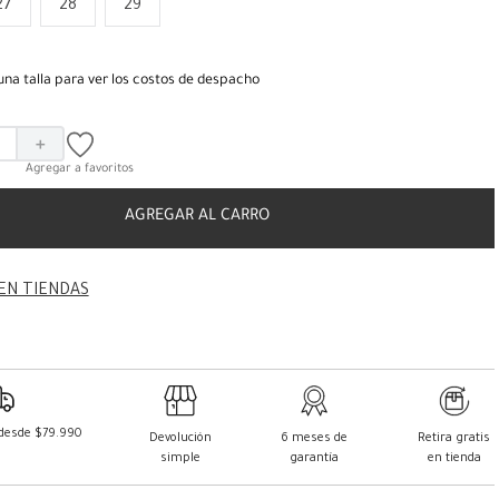
27
28
29
una talla para ver los costos de despacho
＋
AGREGAR AL CARRO
EN TIENDAS
 desde $79.990
Devolución
6 meses de
Retira gratis
simple
garantía
en tienda