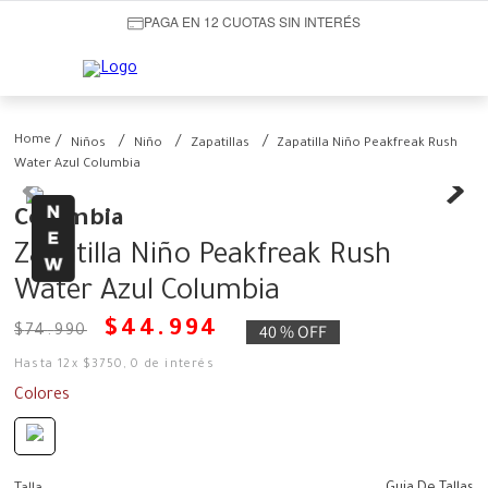
PAGA EN 12 CUOTAS SIN INTERÉS
Niños
Niño
Zapatillas
Zapatilla Niño Peakfreak Rush
Water Azul Columbia
Columbia
Zapatilla Niño Peakfreak Rush
Water Azul Columbia
$
44
.
994
40 %
OFF
$
74
.
990
Hasta
12
x
$
3750
,
0
de interés
Colores