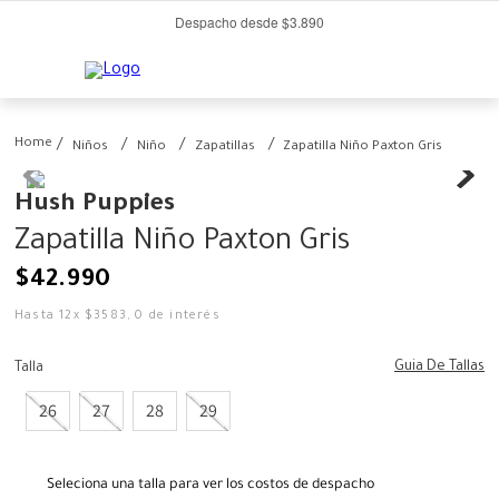
Despacho desde $3.890
Niños
Niño
Zapatillas
Zapatilla Niño Paxton Gris
Hush Puppies
Zapatilla Niño Paxton Gris
$
42
.
990
Hasta
12
x
$
3583
,
0
de interés
Guia De Tallas
Talla
26
27
28
29
Seleciona una talla para ver los costos de despacho