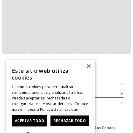
×
Este sitio web utiliza
cookies
Servicio al Consumidor
+
Usamos cookies para personalizar
contenido, anuncios y analizar el tráfico.
Legal
+
Puedes aceptarlas, rechazarlas o
Cuenta
+
configurarlas en 'Mostrar detalles'. Conoce
más en nuestra
Política de privacidad
ACEPTAR TODO
RECHAZAR TODO
Dirección Oficina: Av. Las Condes #11281 - Las Condes