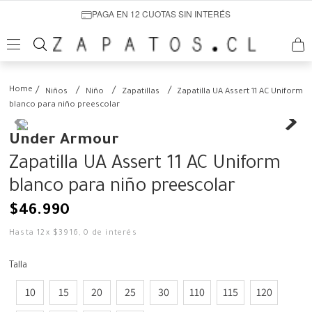
PAGA EN 12 CUOTAS SIN INTERÉS
Niños
Niño
Zapatillas
Zapatilla UA Assert 11 AC Uniform
blanco para niño preescolar
Under Armour
Zapatilla UA Assert 11 AC Uniform
blanco para niño preescolar
$
46
.
990
Hasta
12
x
$
3916
,
0
de interés
Talla
10
15
20
25
30
110
115
120