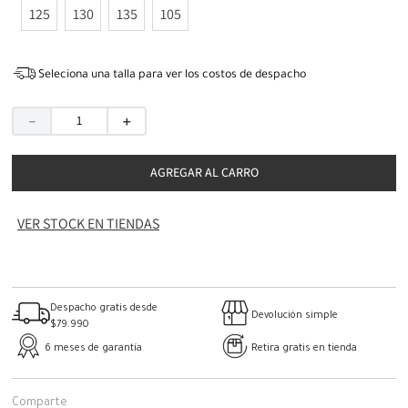
125
130
135
105
Seleciona una talla para ver los costos de despacho
－
＋
AGREGAR AL CARRO
VER STOCK EN TIENDAS
Despacho gratis desde
Devolución simple
$79.990
6 meses de garantía
Retira gratis en tienda
Comparte