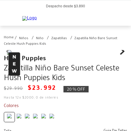
Despacho desde $3.890
Niños
Niño
Zapatillas
Zapatilla Niño Bare Sunset
Celeste Hush Puppies Kids
Hush Puppies
Zapatilla Niño Bare Sunset Celeste
Hush Puppies Kids
$
23
.
992
20 %
OFF
$
29
.
990
Hasta
12
x
$
2000
,
0
de interés
Colores