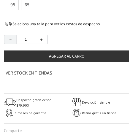
95
65
Seleciona una talla para ver los costos de despacho
－
＋
AGREGAR AL CARRO
VER STOCK EN TIENDAS
Despacho gratis desde
Devolución simple
$79.990
6 meses de garantía
Retira gratis en tienda
Comparte