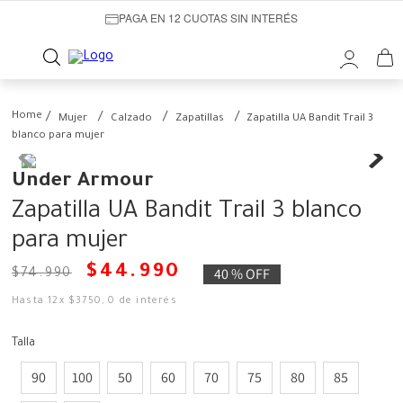
PAGA EN 12 CUOTAS SIN INTERÉS
Mujer
Calzado
Zapatillas
Zapatilla UA Bandit Trail 3
blanco para mujer
Under Armour
Zapatilla UA Bandit Trail 3 blanco
para mujer
$
44
.
990
40 %
OFF
$
74
.
990
Hasta
12
x
$
3750
,
0
de interés
Talla
90
100
50
60
70
75
80
85