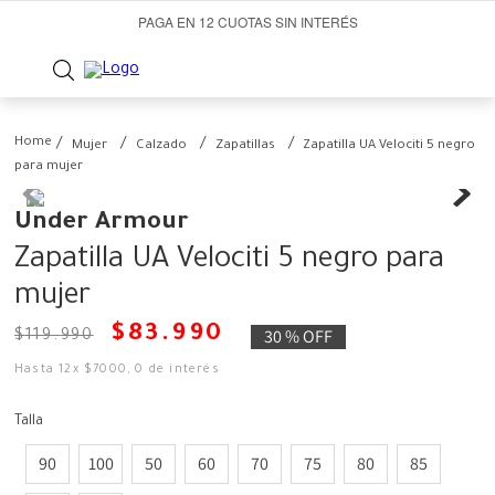
PAGA EN 12 CUOTAS SIN INTERÉS
Mujer
Calzado
Zapatillas
Zapatilla UA Velociti 5 negro
para mujer
Under Armour
Zapatilla UA Velociti 5 negro para
mujer
$
83
.
990
30 %
OFF
$
119
.
990
Hasta
12
x
$
7000
,
0
de interés
Talla
90
100
50
60
70
75
80
85