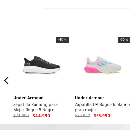
-
40 %
-
30 %
Under Armour
Under Armour
Zapatilla Running para
Zapatilla UA Rogue 6 blanco
Mujer Rogue 5 Negro
para mujer
$
74
.
990
$
44
.
990
$
79
.
990
$
55
.
990