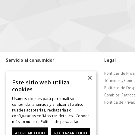
Servicio al consumidor
Legal
Centro de Ayuda
Políticas de Priv
×
Este sitio web utiliza
Tiendas
Términos y Condi
cookies
Contáctanos
Políticas de Des
Retiro en tienda
Cambios, Retract
Usamos cookies para personalizar
Giftcard
Política de Priva
contenido, anuncios y analizar el tráfico.
Puedes aceptarlas, rechazarlas o
Solicitar Factura
configurarlas en 'Mostrar detalles'. Conoce
CyberDay
más en nuestra
Política de privacidad
CyberMonday
ACEPTAR TODO
RECHAZAR TODO