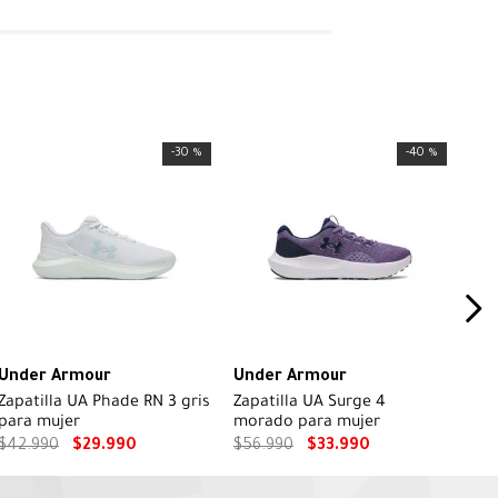
-
30 %
-
40 %
Under Armour
Under Armour
Zapatilla UA Phade RN 3 gris
Zapatilla UA Surge 4
para mujer
morado para mujer
$
42
.
990
$
29
.
990
$
56
.
990
$
33
.
990