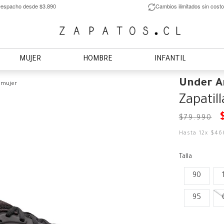
espacho desde $3.890
Cambios ilimitados sin costo
MUJER
HOMBRE
INFANTIL
Under 
 mujer
Zapatil
$
79
.
990
Hasta
12
x
$
46
Talla
90
95