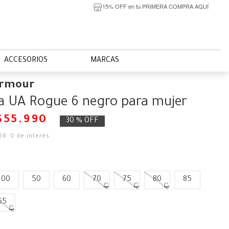
15% OFF en tu PRIMERA COMPRA AQUÍ
ACCESORIOS
MARCAS
Armour
la UA Rogue 6 negro para mujer
$
55
.
990
30 %
OFF
66
,
0
de interés
100
50
60
70
75
80
85
65