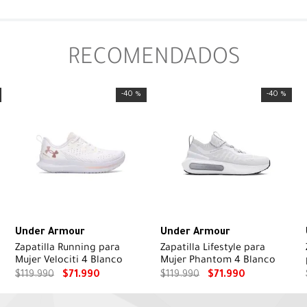
RECOMENDADOS
-
40 %
-
40 %
Under Armour
Under Armour
Zapatilla Running para
Zapatilla Lifestyle para
Mujer Velociti 4 Blanco
Mujer Phantom 4 Blanco
$
119
.
990
$
71
.
990
$
119
.
990
$
71
.
990