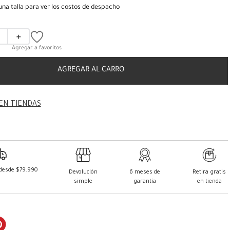
una talla para ver los costos de despacho
＋
AGREGAR AL CARRO
EN TIENDAS
 desde $79.990
Devolución
6 meses de
Retira gratis
simple
garantía
en tienda