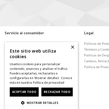
Servicio al consumidor
Legal
Centro de Ayuda
Políticas de Priv
×
Este sitio web utiliza
Tiendas
Términos y Condi
cookies
Contáctanos
Políticas de Des
Retiro en tienda
Cambios, Retract
Usamos cookies para personalizar
Giftcard
Política de Priva
contenido, anuncios y analizar el tráfico.
Puedes aceptarlas, rechazarlas o
Solicitar Factura
configurarlas en 'Mostrar detalles'. Conoce
CyberDay
más en nuestra
Política de privacidad
CyberMonday
ACEPTAR TODO
RECHAZAR TODO
MOSTRAR DETALLES