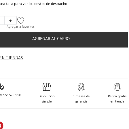
una talla para ver los costos de despacho
＋
AGREGAR AL CARRO
EN TIENDAS
 desde $79.990
Devolución
6 meses de
Retira gratis
simple
garantía
en tienda