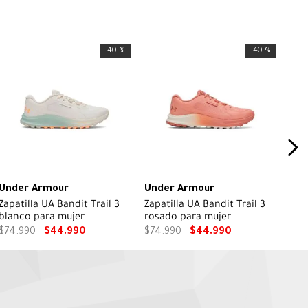
-
40 %
-
40 %
Under Armour
Under Armour
Zapatilla UA Bandit Trail 3
Zapatilla UA Bandit Trail 3
blanco para mujer
rosado para mujer
$
74
.
990
$
44
.
990
$
74
.
990
$
44
.
990