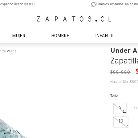
espacho desde $3.890
Cambios ilimitados sin costo
MUJER
HOMBRE
INFANTIL
Under 
nite Verde
Zapatil
$
99
.
990
Hasta
12
x
$
50
Talla
5
6
10