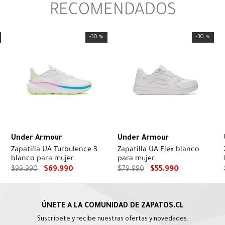
RECOMENDADOS
-
30 %
-
30 %
Under Armour
Under Armour
Zapatilla UA Turbulence 3
Zapatilla UA Flex blanco
blanco para mujer
para mujer
$
99
.
990
$
69
.
990
$
79
.
990
$
55
.
990
Suscríbete y recibe nuestras ofertas y novedades.