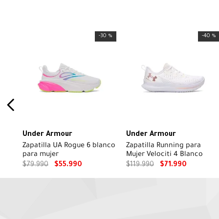
-
30 %
-
40 %
Under Armour
Under Armour
Zapatilla UA Rogue 6 blanco
Zapatilla Running para
para mujer
Mujer Velociti 4 Blanco
$
79
.
990
$
55
.
990
$
119
.
990
$
71
.
990