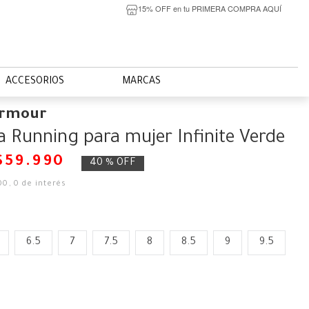
15% OFF en tu PRIMERA COMPRA AQUÍ
ACCESORIOS
MARCAS
Armour
la Running para mujer Infinite Verde
$
59
.
990
40 %
OFF
00
,
0
de interés
6.5
7
7.5
8
8.5
9
9.5