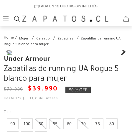
PAGA EN 12 CUOTAS SIN INTERÉS
Mujer
Calzado
Zapatillas
Zapatillas de running UA
Rogue 5 blanco para mujer
Under Armour
Zapatillas de running UA Rogue 5
blanco para mujer
$
39
.
990
50 %
OFF
$
79
.
990
Hasta
12
x
$
3333
,
0
de interés
Talla
90
100
50
55
60
70
75
80