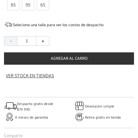
85
95
65
Seleciona una talla para ver los costos de despacho
－
＋
AGREGAR AL CARRO
VER STOCK EN TIENDAS
Despacho gratis desde
Devolución simple
$79.990
6 meses de garantía
Retira gratis en tienda
Comparte