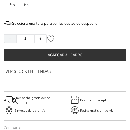
95
65
Seleciona una talla para ver los costos de despacho
－
＋
AGREGAR AL CARRO
VER STOCK EN TIENDAS
Despacho gratis desde
Devolución simple
$79.990
6 meses de garantía
Retira gratis en tienda
Comparte