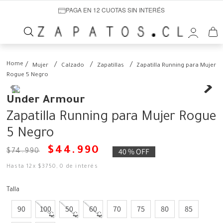
PAGA EN 12 CUOTAS SIN INTERÉS
Mujer
Calzado
Zapatillas
Zapatilla Running para Mujer
Rogue 5 Negro
Under Armour
Zapatilla Running para Mujer Rogue
5 Negro
$
44
.
990
40 %
OFF
$
74
.
990
Hasta
12
x
$
3750
,
0
de interés
Talla
90
100
50
60
70
75
80
85