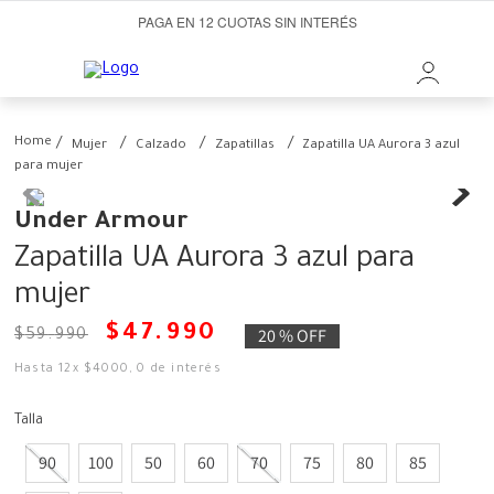
PAGA EN 12 CUOTAS SIN INTERÉS
Mujer
Calzado
Zapatillas
Zapatilla UA Aurora 3 azul
para mujer
Under Armour
Zapatilla UA Aurora 3 azul para
mujer
$
47
.
990
20 %
OFF
$
59
.
990
Hasta
12
x
$
4000
,
0
de interés
Talla
90
100
50
60
70
75
80
85