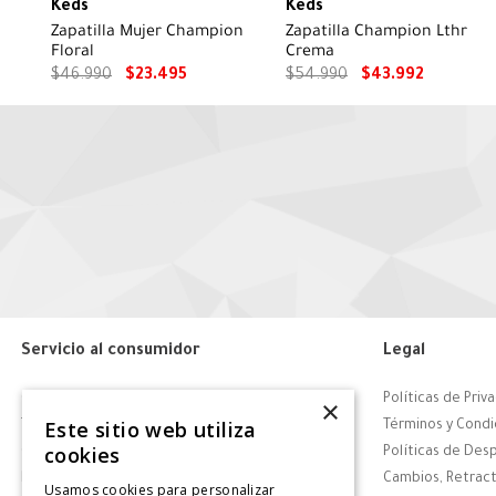
Keds
Keds
Zapatilla Mujer Champion
Zapatilla Champion Lthr
Floral
Crema
$
46
.
990
$
23
.
495
$
54
.
990
$
43
.
992
Servicio al consumidor
Legal
Centro de Ayuda
Políticas de Priv
×
Este sitio web utiliza
Tiendas
Términos y Condi
cookies
Contáctanos
Políticas de Des
Retiro en tienda
Cambios, Retract
Usamos cookies para personalizar