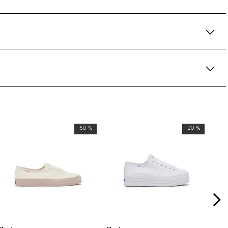
-
50 %
-
20 %