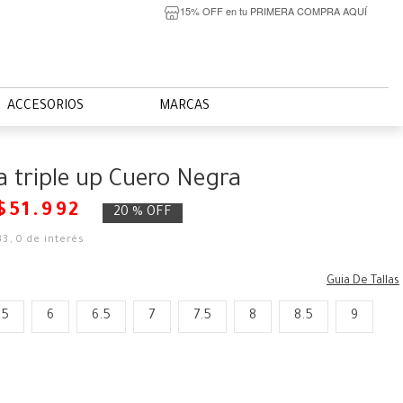
15% OFF en tu PRIMERA COMPRA AQUÍ
ACCESORIOS
MARCAS
la triple up Cuero Negra
$
51
.
992
20 %
OFF
33
,
0
de interés
Guia De Tallas
.5
6
6.5
7
7.5
8
8.5
9