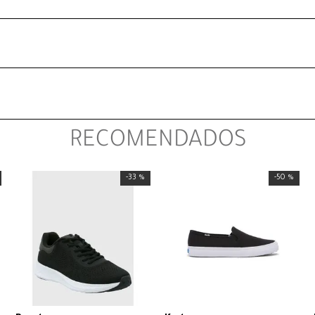
RECOMENDADOS
-
33 %
-
50 %