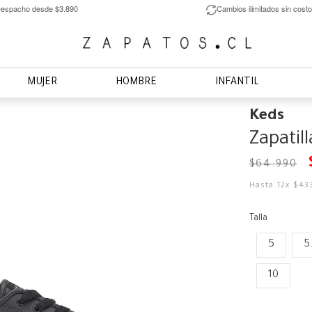
espacho desde $3.890
Cambios ilimitados sin costo
MUJER
HOMBRE
INFANTIL
Keds
Zapatil
$
64
.
990
Hasta
12
x
$
43
Talla
5
5
10