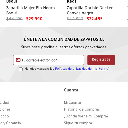
Bsoul
Keds
Zapatilla Mujer Flo Negra
Zapatilla Double Decker
Bsoul
Canvas negra
$
44
.
990
$
29
.
990
$
44
.
990
$
22
.
495
Suscríbete y recibe nuestras ofertas y novedades.
He leído y acepto las
Políticas de privacidad de marketing
*
Cuenta
acidad
Mi Cuenta
ciones
Historial de Compras
pacho
¿Dónde Viene mi Compra?
o y Garantía
Sigue tu compra