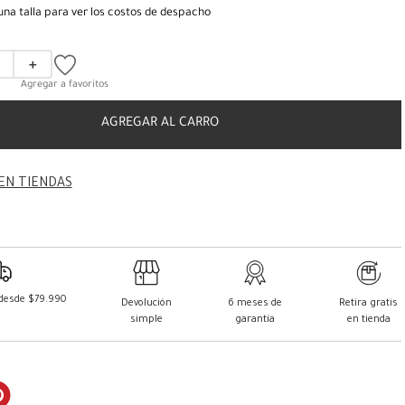
una talla para ver los costos de despacho
＋
AGREGAR AL CARRO
EN TIENDAS
 desde $79.990
Devolución
6 meses de
Retira gratis
simple
garantía
en tienda