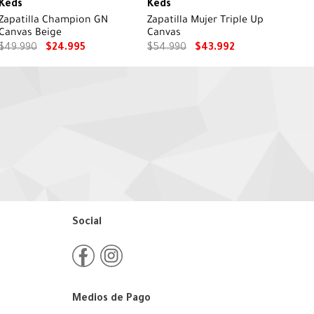
Keds
Keds
Zapatilla Champion GN
Zapatilla Mujer Triple Up
Canvas Beige
Canvas
$
49
.
990
$
24
.
995
$
54
.
990
$
43
.
992
Social
Medios de Pago