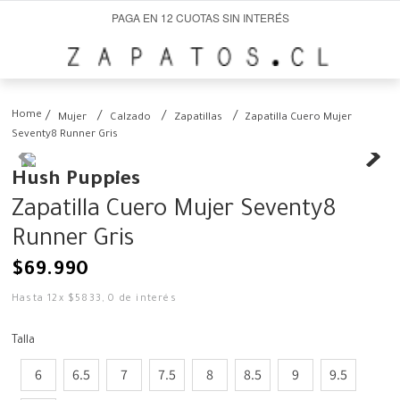
PAGA EN 12 CUOTAS SIN INTERÉS
Mujer
Calzado
Zapatillas
Zapatilla Cuero Mujer
Seventy8 Runner Gris
Hush Puppies
Zapatilla Cuero Mujer Seventy8
Runner Gris
$
69
.
990
Hasta
12
x
$
5833
,
0
de interés
Talla
6
6.5
7
7.5
8
8.5
9
9.5