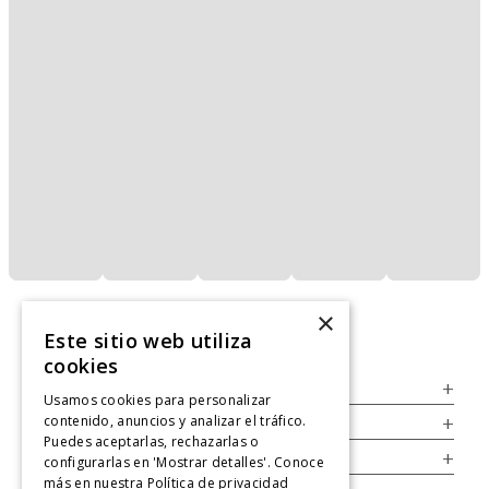
×
Este sitio web utiliza
cookies
Servicio al Consumidor
+
Usamos cookies para personalizar
contenido, anuncios y analizar el tráfico.
Legal
+
Puedes aceptarlas, rechazarlas o
Cuenta
+
configurarlas en 'Mostrar detalles'. Conoce
más en nuestra
Política de privacidad