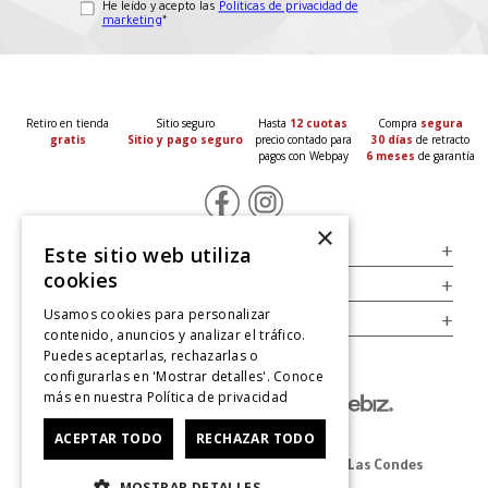
He leído y acepto las
Políticas de privacidad de
marketing
*
Retiro en tienda
Sitio seguro
Hasta
12 cuotas
Compra
segura
gratis
Sitio y pago seguro
precio contado para
30 días
de retracto
pagos con Webpay
6 meses
de garantía
×
Servicio al Consumidor
+
Este sitio web utiliza
cookies
Legal
+
Usamos cookies para personalizar
Cuenta
+
contenido, anuncios y analizar el tráfico.
Puedes aceptarlas, rechazarlas o
configurarlas en 'Mostrar detalles'. Conoce
más en nuestra
Política de privacidad
ACEPTAR TODO
RECHAZAR TODO
Dirección Oficina: Av. Las Condes #11281 - Las Condes
MOSTRAR DETALLES