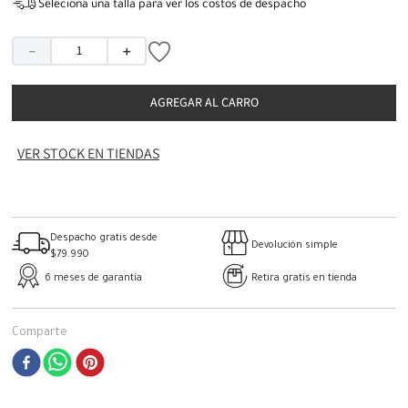
Seleciona una talla para ver los costos de despacho
－
＋
AGREGAR AL CARRO
VER STOCK EN TIENDAS
Despacho gratis desde
Devolución simple
$79.990
6 meses de garantía
Retira gratis en tienda
Comparte