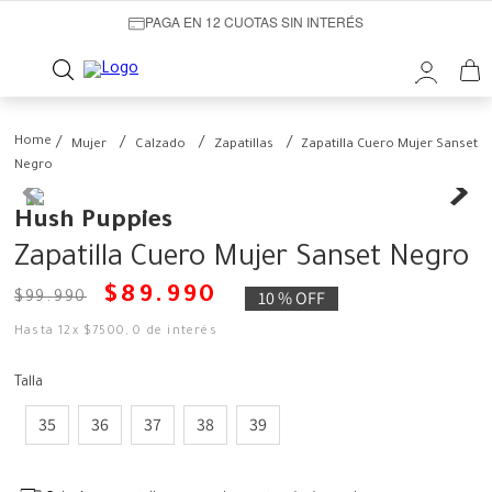
PAGA EN 12 CUOTAS SIN INTERÉS
Mujer
Calzado
Zapatillas
Zapatilla Cuero Mujer Sanset
Negro
Hush Puppies
Zapatilla Cuero Mujer Sanset Negro
$
89
.
990
10 %
OFF
$
99
.
990
Hasta
12
x
$
7500
,
0
de interés
Talla
35
36
37
38
39