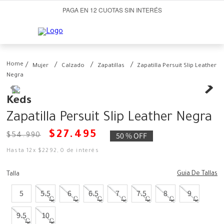
PAGA EN 12 CUOTAS SIN INTERÉS
Mujer
Calzado
Zapatillas
Zapatilla Persuit Slip Leather
Negra
Keds
Zapatilla Persuit Slip Leather Negra
$
27
.
495
50 %
OFF
$
54
.
990
Hasta
12
x
$
2292
,
0
de interés
Guia De Tallas
Talla
5
5.5
6
6.5
7
7.5
8
9
9.5
10