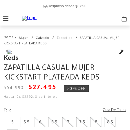
Despacho desde $3.890
Mujer
Calzado
Zapatillas
ZAPATILLA CASUAL MUJER
KICKSTART PLATEADA KEDS
Keds
ZAPATILLA CASUAL MUJER
KICKSTART PLATEADA KEDS
$
27
.
495
50 %
OFF
$
54
.
990
Hasta
12
x
$
2292
,
0
de interés
Guia De Tallas
Talla
5
5.5
6
6.5
7
7.5
8
8.5