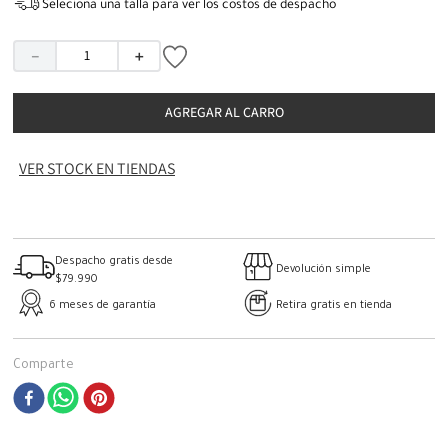
Seleciona una talla para ver los costos de despacho
－
＋
AGREGAR AL CARRO
VER STOCK EN TIENDAS
Despacho gratis desde
Devolución simple
$79.990
6 meses de garantía
Retira gratis en tienda
Comparte