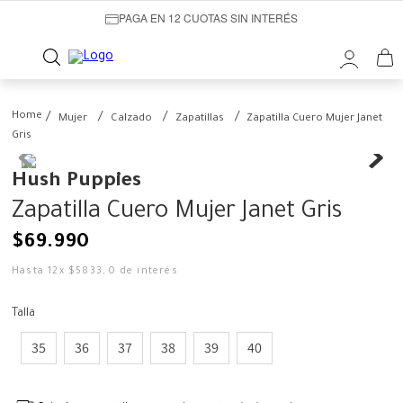
PAGA EN 12 CUOTAS SIN INTERÉS
Mujer
Calzado
Zapatillas
Zapatilla Cuero Mujer Janet
Gris
Hush Puppies
Zapatilla Cuero Mujer Janet Gris
$
69
.
990
Hasta
12
x
$
5833
,
0
de interés
Talla
35
36
37
38
39
40