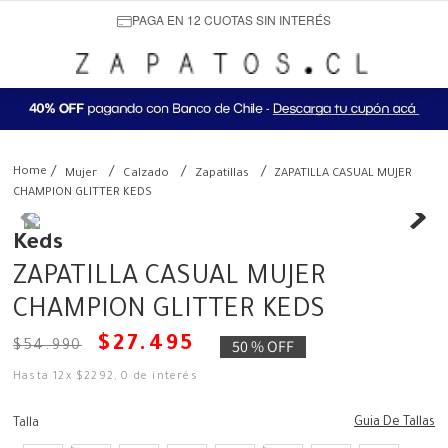
PAGA EN 12 CUOTAS SIN INTERÉS
Mujer
Calzado
Zapatillas
ZAPATILLA CASUAL MUJER
CHAMPION GLITTER KEDS
Keds
ZAPATILLA CASUAL MUJER
CHAMPION GLITTER KEDS
$
27
.
495
50 %
OFF
$
54
.
990
Hasta
12
x
$
2292
,
0
de interés
Guia De Tallas
Talla