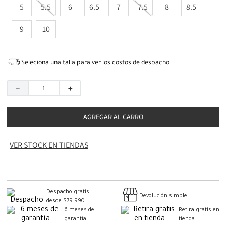
5
5.5
6
6.5
7
7.5
8
8.5
9
10
Seleciona una talla para ver los costos de despacho
－
＋
AGREGAR AL CARRO
VER STOCK EN TIENDAS
Despacho gratis
Devolución simple
desde $79.990
6 meses de
Retira gratis en
garantía
tienda