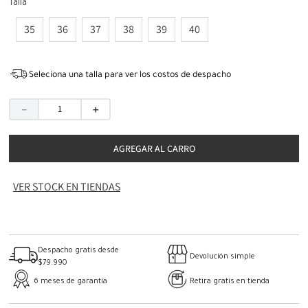
Talla
35
36
37
38
39
40
Seleciona una talla para ver los costos de despacho
－
＋
AGREGAR AL CARRO
VER STOCK EN TIENDAS
Despacho gratis desde
Devolución simple
$79.990
6 meses de garantía
Retira gratis en tienda