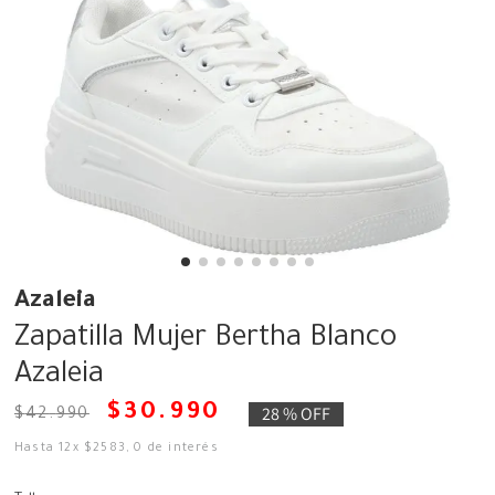
Azaleia
Zapatilla Mujer Bertha Blanco
Azaleia
$
30
.
990
28 %
OFF
$
42
.
990
Hasta
12
x
$
2583
,
0
de interés