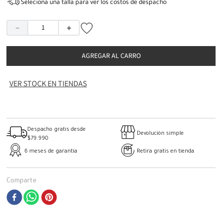
Seleciona una talla para ver los costos de despacho
－
＋
AGREGAR AL CARRO
VER STOCK EN TIENDAS
Despacho gratis desde
Devolución simple
$79.990
6 meses de garantía
Retira gratis en tienda
Comparte