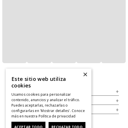
×
Este sitio web utiliza
cookies
Servicio al Consumidor
+
Usamos cookies para personalizar
contenido, anuncios y analizar el tráfico.
Legal
+
Puedes aceptarlas, rechazarlas o
Cuenta
+
configurarlas en 'Mostrar detalles'. Conoce
más en nuestra
Política de privacidad
ACEPTAR TODO
RECHAZAR TODO