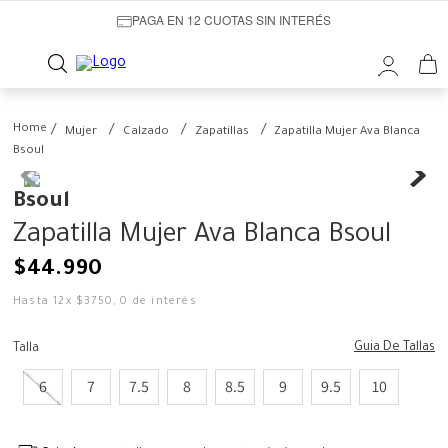
PAGA EN 12 CUOTAS SIN INTERÉS
Mujer
Calzado
Zapatillas
Zapatilla Mujer Ava Blanca
Bsoul
Bsoul
Zapatilla Mujer Ava Blanca Bsoul
$
44
.
990
Hasta
12
x
$
3750
,
0
de interés
Guia De Tallas
Talla
6
7
7.5
8
8.5
9
9.5
10