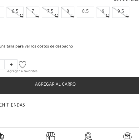
Guia De Tallas
6.5
7
7.5
8
8.5
9
9.5
una talla para ver los costos de despacho
＋
AGREGAR AL CARRO
EN TIENDAS