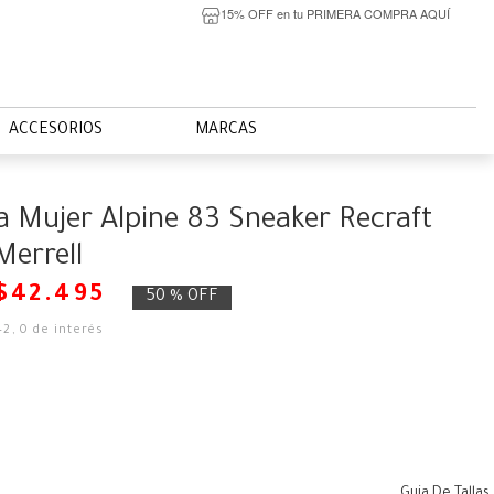
15% OFF en tu PRIMERA COMPRA AQUÍ
ACCESORIOS
MARCAS
la Mujer Alpine 83 Sneaker Recraft
errell
$
42
.
495
50 %
OFF
42
,
0
de interés