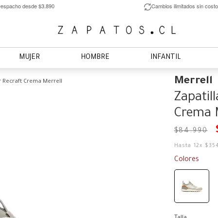
espacho desde $3.890
Cambios ilimitados sin costo
MUJER
HOMBRE
INFANTIL
Merrell
r Recraft Crema Merrell
Zapatil
Crema M
$
84
.
990
Hasta
12
x
$
35
Colores