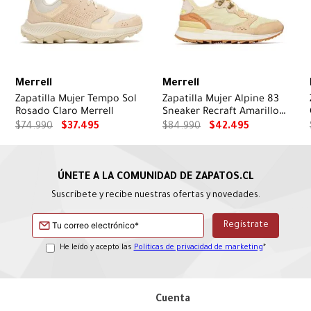
Merrell
Merrell
Zapatilla Mujer Tempo Sol
Zapatilla Mujer Alpine 83
Rosado Claro Merrell
Sneaker Recraft Amarillo
Merrell
$
74
.
990
$
37
.
495
$
84
.
990
$
42
.
495
Suscríbete y recibe nuestras ofertas y novedades.
He leído y acepto las
Políticas de privacidad de marketing
*
Cuenta