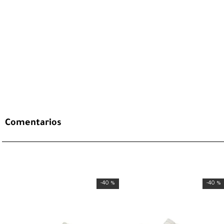
Comentarios
-
40 %
-
40 %