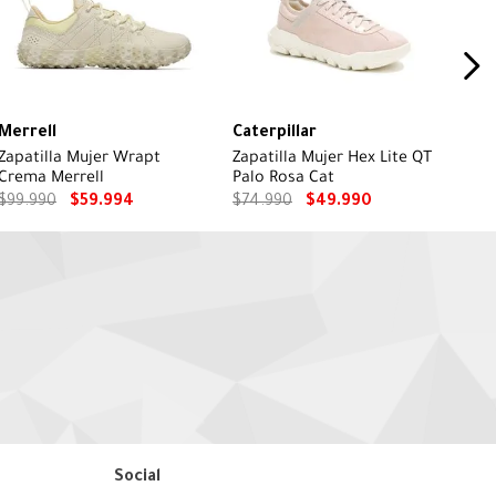
Merrell
Caterpillar
Zapatilla Mujer Wrapt
Zapatilla Mujer Hex Lite QT
Crema Merrell
Palo Rosa Cat
$
99
.
990
$
59
.
994
$
74
.
990
$
49
.
990
Social