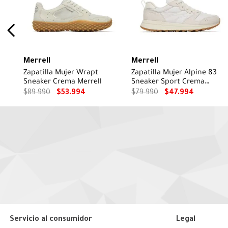
Merrell
Merrell
Zapatilla Mujer Wrapt
Zapatilla Mujer Alpine 83
Sneaker Crema Merrell
Sneaker Sport Crema
Merrell
$
89
.
990
$
53
.
994
$
79
.
990
$
47
.
994
Servicio al consumidor
Legal