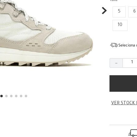
Talla
5
6
10
Seleciona 
－
VER STOCK 