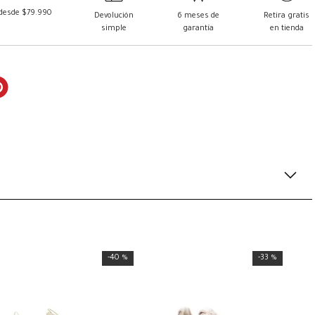
 desde $79.990
Devolución
6 meses de
Retira gratis
simple
garantía
en tienda
-
40 %
-
33 %