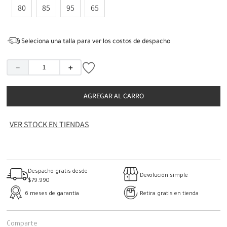
80
85
95
65
Seleciona una talla para ver los costos de despacho
－
＋
AGREGAR AL CARRO
VER STOCK EN TIENDAS
Despacho gratis desde
Devolución simple
$79.990
6 meses de garantía
Retira gratis en tienda
Comparte