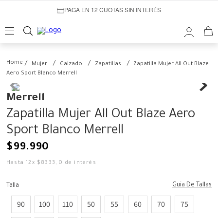
PAGA EN 12 CUOTAS SIN INTERÉS
Mujer
Calzado
Zapatillas
Zapatilla Mujer All Out Blaze
Aero Sport Blanco Merrell
Merrell
Zapatilla Mujer All Out Blaze Aero
Sport Blanco Merrell
$
99
.
990
Hasta
12
x
$
8333
,
0
de interés
Guia De Tallas
Talla
90
100
110
50
55
60
70
75