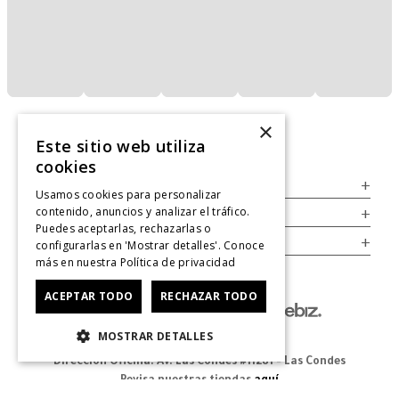
×
Este sitio web utiliza
cookies
Servicio al Consumidor
+
Usamos cookies para personalizar
contenido, anuncios y analizar el tráfico.
Legal
+
Puedes aceptarlas, rechazarlas o
Cuenta
+
configurarlas en 'Mostrar detalles'. Conoce
más en nuestra
Política de privacidad
ACEPTAR TODO
RECHAZAR TODO
MOSTRAR DETALLES
Dirección Oficina: Av. Las Condes #11281 - Las Condes
Revisa nuestras tiendas
aquí