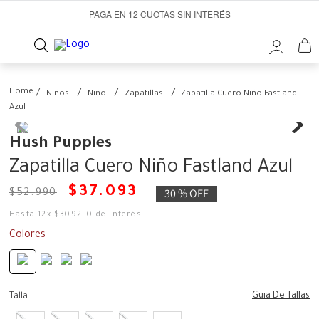
PAGA EN 12 CUOTAS SIN INTERÉS
Niños
Niño
Zapatillas
Zapatilla Cuero Niño Fastland
Azul
Hush Puppies
Zapatilla Cuero Niño Fastland Azul
$
37
.
093
30 %
OFF
$
52
.
990
Hasta
12
x
$
3092
,
0
de interés
Colores
Guia De Tallas
Talla