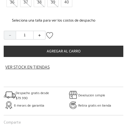
36
37
38
39
40
Seleciona una talla para ver los costos de despacho
－
＋
AGREGAR AL CARRO
VER STOCK EN TIENDAS
Despacho gratis desde
Devolución simple
$79.990
6 meses de garantía
Retira gratis en tienda
Comparte