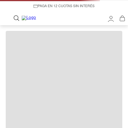
PAGA EN 12 CUOTAS SIN INTERÉS
¡OOPS!
LO SENTIMOS, NO PUDIMOS ENCONTRAR LO
QUE ESTABAS BUSCANDO.
A la hora de buscar te recomendamos:
Productos Recomendados: