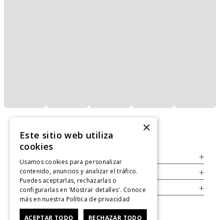
×
Este sitio web utiliza
cookies
Servicio al Consumidor
+
Usamos cookies para personalizar
contenido, anuncios y analizar el tráfico.
Legal
+
Puedes aceptarlas, rechazarlas o
Cuenta
+
configurarlas en 'Mostrar detalles'. Conoce
más en nuestra
Política de privacidad
ACEPTAR TODO
RECHAZAR TODO