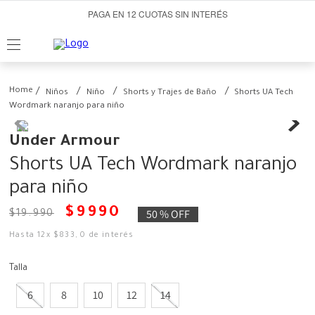
PAGA EN 12 CUOTAS SIN INTERÉS
Niños
Niño
Shorts y Trajes de Baño
Shorts UA Tech
Wordmark naranjo para niño
Under Armour
Shorts UA Tech Wordmark naranjo
para niño
$
9990
50 %
OFF
$
19
.
990
Hasta
12
x
$
833
,
0
de interés
Talla
6
8
10
12
14