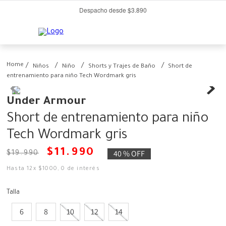
Despacho desde $3.890
Niños
Niño
Shorts y Trajes de Baño
Short de
entrenamiento para niño Tech Wordmark gris
Under Armour
Short de entrenamiento para niño
Tech Wordmark gris
$
11
.
990
40 %
OFF
$
19
.
990
Hasta
12
x
$
1000
,
0
de interés
Talla
6
8
10
12
14