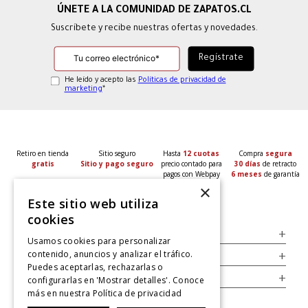
Suscríbete y recibe nuestras ofertas y novedades.
He leído y acepto las
Políticas de privacidad de
marketing
*
Retiro en tienda
Sitio seguro
Hasta
12 cuotas
Compra
segura
gratis
Sitio y pago seguro
precio contado para
30 días
de retracto
pagos con Webpay
6 meses
de garantía
×
Este sitio web utiliza
cookies
Servicio al Consumidor
+
Usamos cookies para personalizar
contenido, anuncios y analizar el tráfico.
Legal
+
Puedes aceptarlas, rechazarlas o
Cuenta
+
configurarlas en 'Mostrar detalles'. Conoce
más en nuestra
Política de privacidad