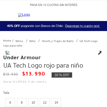
PAGA EN 12 CUOTAS SIN INTERÉS
Niños
Niño
Shorts y Trajes de Baño
UA Tech Logo
rojo para niño
Under Armour
UA Tech Logo rojo para niño
$
13
.
990
30 %
OFF
$
19
.
990
Hasta
12
x
$
1166
,
0
de interés
Talla
6
8
10
12
14