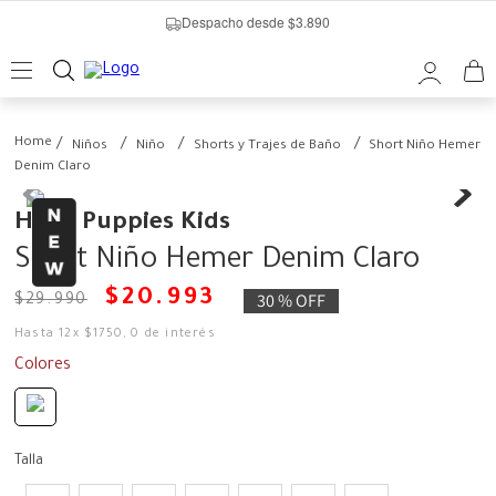
Despacho desde $3.890
Niños
Niño
Shorts y Trajes de Baño
Short Niño Hemer
Denim Claro
Hush Puppies Kids
Short Niño Hemer Denim Claro
$
20
.
993
30 %
OFF
$
29
.
990
Hasta
12
x
$
1750
,
0
de interés
Colores
Talla