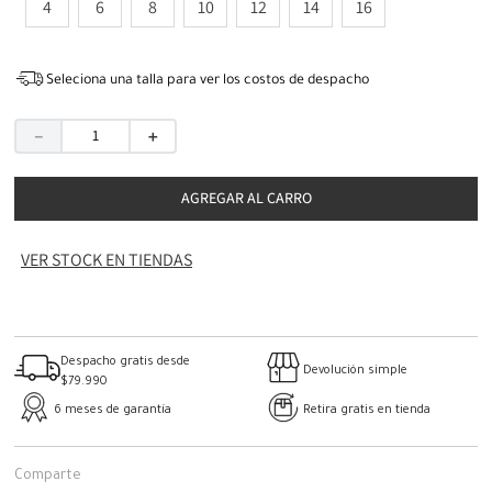
4
6
8
10
12
14
16
Seleciona una talla para ver los costos de despacho
－
＋
AGREGAR AL CARRO
VER STOCK EN TIENDAS
Despacho gratis desde
Devolución simple
$79.990
6 meses de garantía
Retira gratis en tienda
Comparte