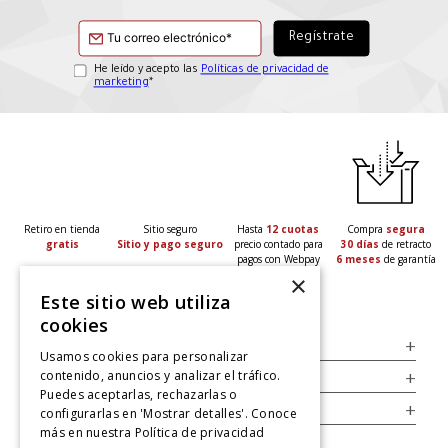
He leído y acepto las
Políticas de privacidad de
marketing
*
Retiro en tienda
Sitio seguro
Hasta
12 cuotas
Compra
segura
gratis
Sitio y pago seguro
precio contado para
30 días
de retracto
pagos con Webpay
6 meses
de garantía
×
Este sitio web utiliza
cookies
Servicio al Consumidor
+
Usamos cookies para personalizar
contenido, anuncios y analizar el tráfico.
Legal
+
Puedes aceptarlas, rechazarlas o
Cuenta
+
configurarlas en 'Mostrar detalles'. Conoce
más en nuestra
Política de privacidad