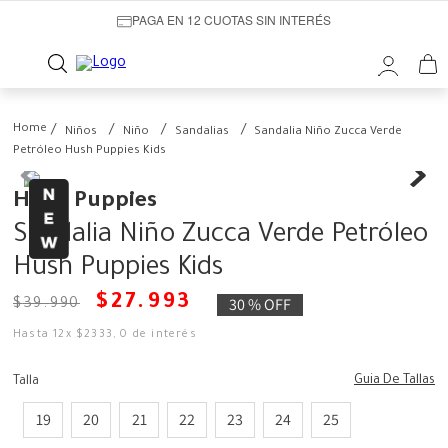
PAGA EN 12 CUOTAS SIN INTERÉS
Niños
Niño
Sandalias
Sandalia Niño Zucca Verde
Petróleo Hush Puppies Kids
Hush Puppies
Sandalia Niño Zucca Verde Petróleo
Hush Puppies Kids
$
27
.
993
30 %
OFF
$
39
.
990
Hasta
12
x
$
2333
,
0
de interés
Guia De Tallas
Talla
19
20
21
22
23
24
25