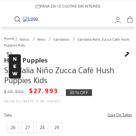
PAGA EN 12 CUOTAS SIN INTERÉS
Niños
Niño
Sandalias
Sandalia Niño Zucca Café Hush
Puppies Kids
Hush Puppies
Sandalia Niño Zucca Café Hush
Puppies Kids
$
27
.
993
30 %
OFF
$
39
.
990
Hasta
12
x
$
2333
,
0
de interés
Guia De Tallas
Talla
26
27
28
29