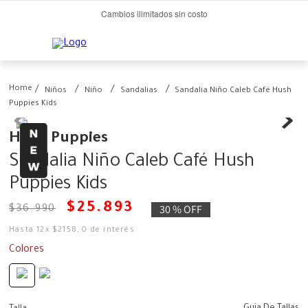
Cambios ilimitados sin costo
Niños
Niño
Sandalias
Sandalia Niño Caleb Café Hush
Puppies Kids
Hush Puppies
Sandalia Niño Caleb Café Hush
Puppies Kids
$
25
.
893
30 %
OFF
$
36
.
990
Hasta
12
x
$
2158
,
0
de interés
Colores