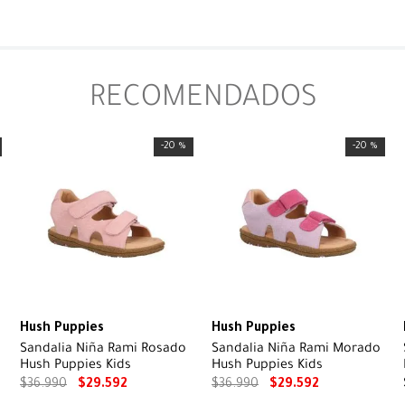
RECOMENDADOS
-
20 %
-
20 %
Hush Puppies
Hush Puppies
Sandalia Niña Rami Rosado
Sandalia Niña Rami Morado
Hush Puppies Kids
Hush Puppies Kids
$
36
.
990
$
29
.
592
$
36
.
990
$
29
.
592