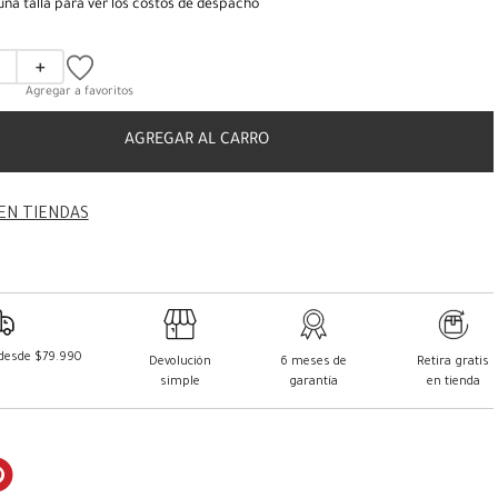
una talla para ver los costos de despacho
＋
AGREGAR AL CARRO
EN TIENDAS
 desde $79.990
Devolución
6 meses de
Retira gratis
simple
garantía
en tienda