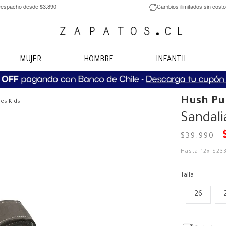
espacho desde $3.890
Cambios ilimitados sin costo
MUJER
HOMBRE
INFANTIL
Hush Pu
es Kids
Sandali
$
39
.
990
Hasta
12
x
$
23
Talla
26