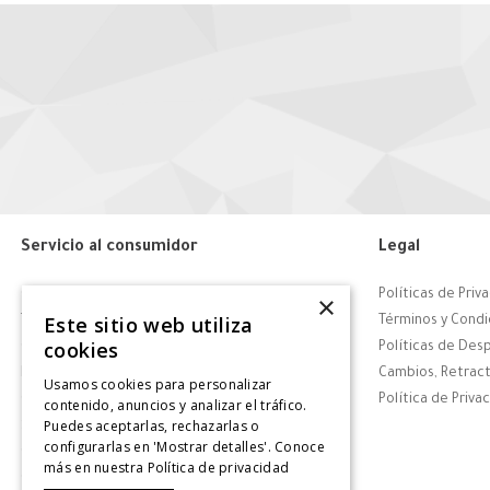
Servicio al consumidor
Legal
Centro de Ayuda
Políticas de Priv
×
Este sitio web utiliza
Tiendas
Términos y Condi
cookies
Contáctanos
Políticas de Des
Retiro en tienda
Cambios, Retract
Usamos cookies para personalizar
Giftcard
Política de Priva
contenido, anuncios y analizar el tráfico.
Puedes aceptarlas, rechazarlas o
Solicitar Factura
configurarlas en 'Mostrar detalles'. Conoce
CyberDay
más en nuestra
Política de privacidad
CyberMonday