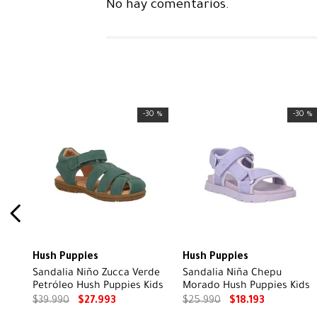
No hay comentarios.
-
30 %
-
30 %
Hush Puppies
Hush Puppies
Sandalia Niño Zucca Verde
Sandalia Niña Chepu
Petróleo Hush Puppies Kids
Morado Hush Puppies Kids
$
39
.
990
$
27
.
993
$
25
.
990
$
18
.
193