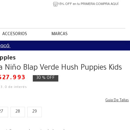
15% OFF en tu PRIMERA COMPRA AQUÍ
ACCESORIOS
MARCAS
ppies
a Niño Blap Verde Hush Puppies Kids
$
27
.
993
30 %
OFF
33
,
0
de interés
Guia De Tallas
27
28
29