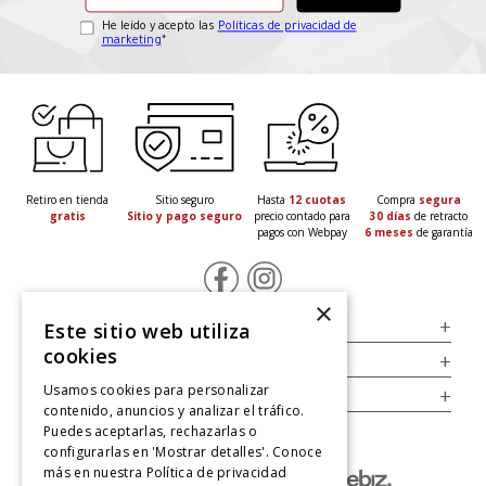
He leído y acepto las
Políticas de privacidad de
marketing
*
Retiro en tienda
Sitio seguro
Hasta
12 cuotas
Compra
segura
gratis
Sitio y pago seguro
precio contado para
30 días
de retracto
pagos con Webpay
6 meses
de garantía
×
Servicio al Consumidor
+
Este sitio web utiliza
cookies
Legal
+
Usamos cookies para personalizar
Cuenta
+
contenido, anuncios y analizar el tráfico.
Puedes aceptarlas, rechazarlas o
configurarlas en 'Mostrar detalles'. Conoce
más en nuestra
Política de privacidad