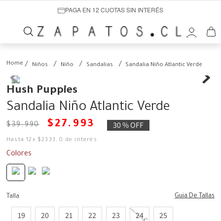
PAGA EN 12 CUOTAS SIN INTERÉS
Niños
Niño
Sandalias
Sandalia Niño Atlantic Verde
Hush Puppies
Sandalia Niño Atlantic Verde
$
27
.
993
30 %
OFF
$
39
.
990
Hasta
12
x
$
2333
,
0
de interés
Colores
Guia De Tallas
Talla
19
20
21
22
23
24
25