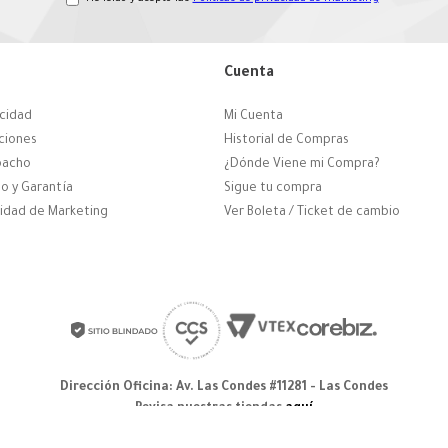
Cuenta
acidad
Mi Cuenta
ciones
Historial de Compras
pacho
¿Dónde Viene mi Compra?
o y Garantía
Sigue tu compra
cidad de Marketing
Ver Boleta / Ticket de cambio
Dirección Oficina: Av. Las Condes #11281 - Las Condes
Revisa nuestras tiendas
aquí
© 2025 Zapatos derechos de autor