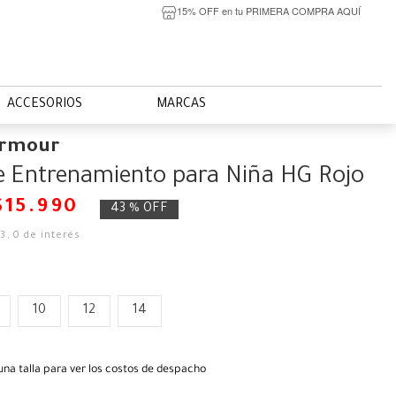
15% OFF en tu PRIMERA COMPRA AQUÍ
ACCESORIOS
MARCAS
Armour
e Entrenamiento para Niña HG Rojo
$
15
.
990
43 %
OFF
33
,
0
de interés
10
12
14
una talla para ver los costos de despacho