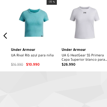
-
35 %
Under Armour
Under Armour
UA Rival Rib azul para niña
UA G HeatGear SS Primera
Capa Superior blanco para
niña
$
16
.
990
$
10
.
990
$
26
.
990