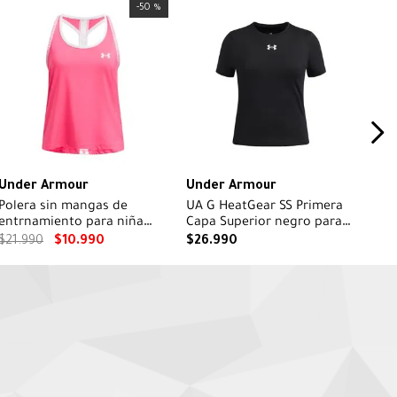
-
50 %
Under Armour
Under Armour
Polera sin mangas de
UA G HeatGear SS Primera
entrnamiento para niña
Capa Superior negro para
Knockout Rosada
niña
$
21
.
990
$
10
.
990
$
26
.
990