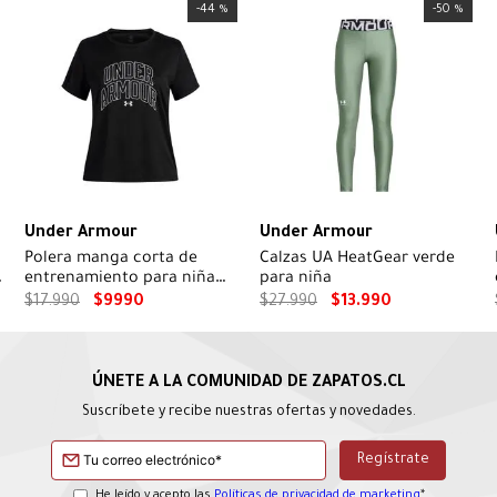
-
44 %
-
50 %
Under Armour
Under Armour
Polera manga corta de
Calzas UA HeatGear verde
entrenamiento para niña
para niña
Tech Varsity Graphic Negra
$
17
.
990
$
9990
$
27
.
990
$
13
.
990
Suscríbete y recibe nuestras ofertas y novedades.
He leído y acepto las
Políticas de privacidad de marketing
*