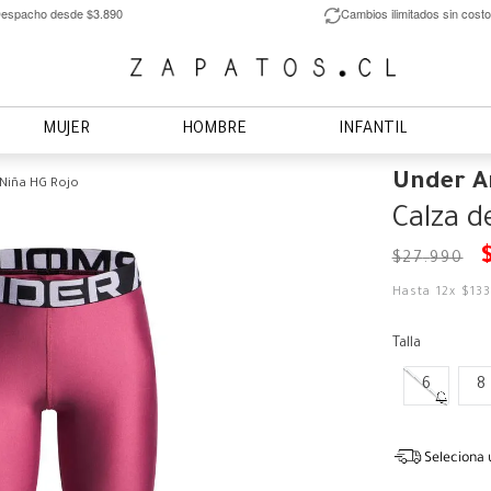
espacho desde $3.890
Cambios ilimitados sin costo
MUJER
HOMBRE
INFANTIL
Under 
 Niña HG Rojo
Calza d
$
27
.
990
Hasta
12
x
$
13
Talla
6
8
Seleciona 