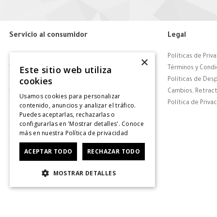
Servicio al consumidor
Legal
Centro de Ayuda
Políticas de Priv
×
Este sitio web utiliza
Tiendas
Términos y Condi
cookies
Contáctanos
Políticas de Des
Retiro en tienda
Cambios, Retract
Usamos cookies para personalizar
Giftcard
Política de Priva
contenido, anuncios y analizar el tráfico.
Puedes aceptarlas, rechazarlas o
Solicitar Factura
configurarlas en 'Mostrar detalles'. Conoce
CyberDay
más en nuestra
Política de privacidad
CyberMonday
ACEPTAR TODO
RECHAZAR TODO
MOSTRAR DETALLES