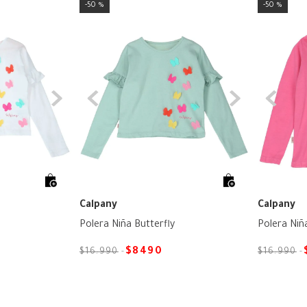
50 %
50 %
Calpany
Calpany
Polera Niña Butterfly
Polera Ni
$
8490
$
16
.
990
$
16
.
990