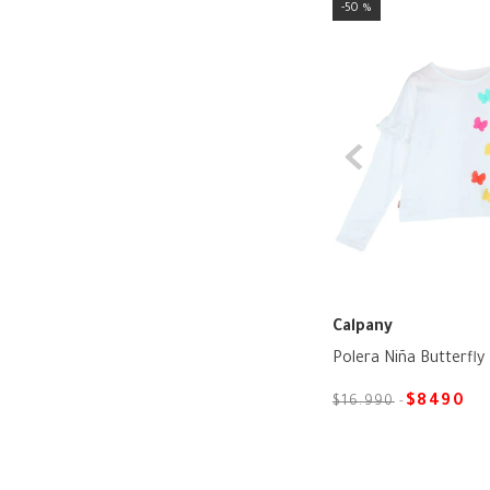
16
50 %
Calpany
Polera Niña Butterfly
$
8490
$
16
.
990