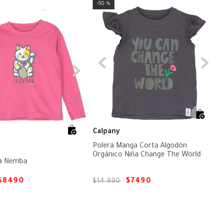
50 %
Calpany
Polera Manga Corta Algodón
Orgánico Niña Change The World
ña Nemba
$
8490
$
7490
$
14
.
990