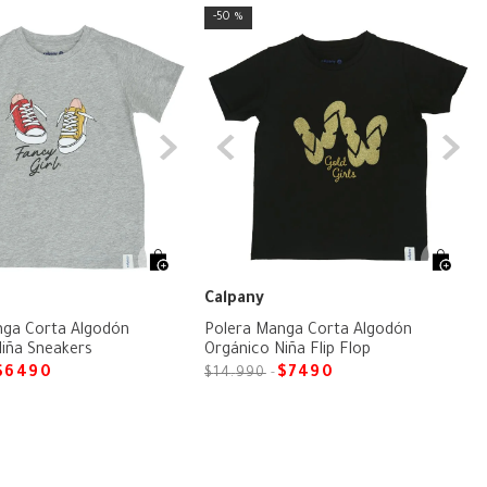
50 %
Calpany
nga Corta Algodón
Polera Manga Corta Algodón
iña Sneakers
Orgánico Niña Flip Flop
$
6490
$
7490
$
14
.
990