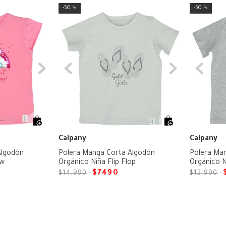
50 %
50 %
Calpany
Calpany
Algodón
Polera Manga Corta Algodón
Polera Ma
ow
Orgánico Niña Flip Flop
Orgánico N
$
7490
$
14
.
990
$
12
.
990