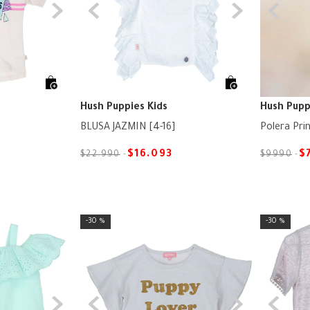
Hush Puppies Kids
Hush Pupp
BLUSA JAZMÍN [4-16]
Polera Pri
$
16
.
093
$
$
22
.
990
$
9990
30 %
30 %