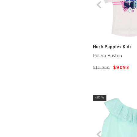
Hush Puppies Kids
Polera Huston
$
9093
$
12
.
990
30 %