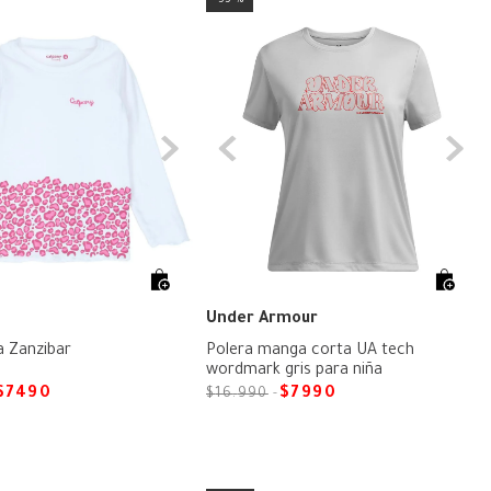
Under Armour
a Zanzibar
Polera manga corta UA tech
wordmark gris para niña
$
7490
$
7990
$
16
.
990