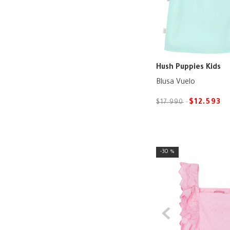
Hush Puppies Kids
Blusa Vuelo
$
12
.
593
$
17
.
990
30 %