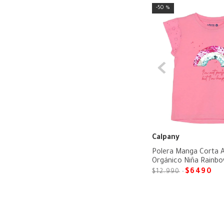
50 %
Calpany
Polera Manga Corta 
Orgánico Niña Rainb
$
6490
$
12
.
990