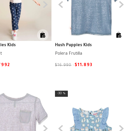
ies Kids
Hush Puppies Kids
nt
Polera Frutilla
7992
$
11
.
893
$
16
.
990
30 %