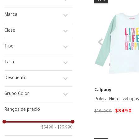
Niña
Marca
Hush Puppies Kids
Clase
Under Armour
Calpany
Vestuario
Tipo
Columbia
Blusa
Talla
Blusa Manga Larga
Peto
1
Descuento
Polera
2
Polera Manga Corta
3
Si
Calpany
Grupo Color
Polera Manga Larga
4
Polera Niña Livehapp
Polera sin Mangas
6
Celeste
Rangos de precio
8
$
8490
$
16
.
990
Rosado
10
12
$6490
–
$26.990
14