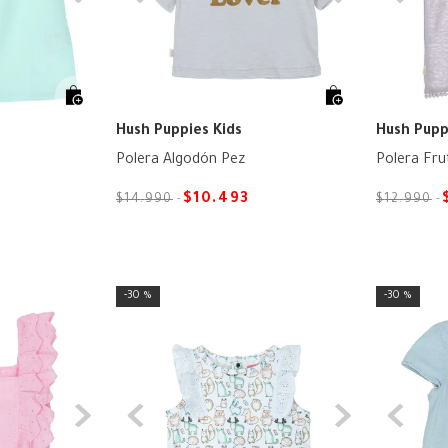
Hush Puppies Kids
Hush Pupp
Polera Algodón Pez
Polera Frut
$
10
.
493
$
14
.
990
$
12
.
990
30 %
30 %