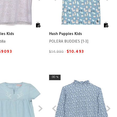
ies Kids
Hush Puppies Kids
illa
POLERA BUDDIES [1-3]
$
9093
$
10
.
493
$
14
.
990
30 %