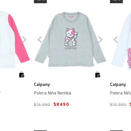
Calpany
Calpany
y
Polera Niña Nemba
Polera Niñ
$
8490
$
16
.
990
$
14
.
990