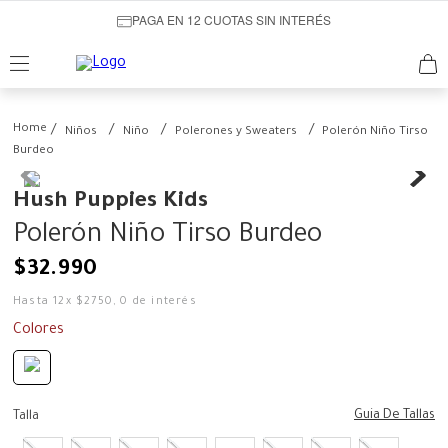
PAGA EN 12 CUOTAS SIN INTERÉS
Niños
Niño
Polerones y Sweaters
Polerón Niño Tirso
Burdeo
Hush Puppies Kids
Polerón Niño Tirso Burdeo
$
32
.
990
Hasta
12
x
$
2750
,
0
de interés
Colores
Guia De Tallas
Talla