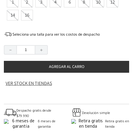
1
2
3
4
6
8
10
12
14
16
Seleciona una talla para ver los costos de despacho
－
＋
AGREGAR AL CARRO
VER STOCK EN TIENDAS
Despacho gratis desde
Devolución simple
$79.990
6 meses de
Retira gratis en
garantía
tienda